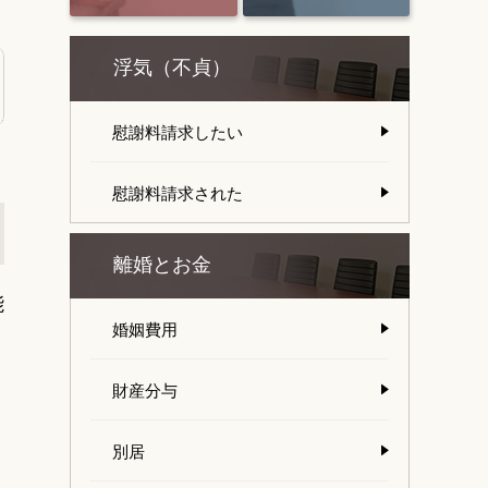
浮気（不貞）
慰謝料請求したい
慰謝料請求された
離婚とお金
能
婚姻費用
財産分与
別居