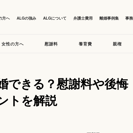
の方へ
ALGの強み
ALGについて
弁護士費用
離婚事例集
事
女性の方へ
慰謝料
養育費
親権
婚できる？慰謝料や後悔
ントを解説