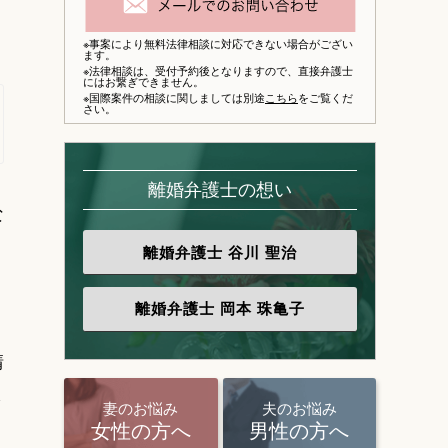
※事案により無料法律相談に対応できない場合がござい
ます。
※法律相談は、
受付予約後となりますので、
直接弁護士
にはお繋ぎできません。
※国際案件の相談に関しましては別途
こちら
をご覧くだ
さい。
離婚弁護士の想い
な
離婚弁護士
谷川 聖治
離婚弁護士
岡本 珠亀子
請
さ
妻のお悩み
夫のお悩み
女性の方へ
男性の方へ