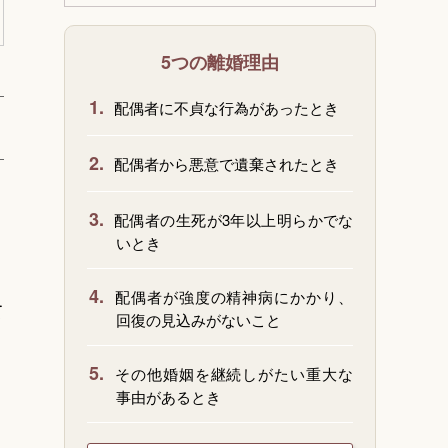
5つの離婚理由
1.
配偶者に不貞な行為があったとき
2.
配偶者から悪意で遺棄されたとき
3.
配偶者の生死が3年以上明らかでな
いとき
4.
配偶者が強度の精神病にかかり、
て
回復の見込みがないこと
5.
その他婚姻を継続しがたい重大な
事由があるとき