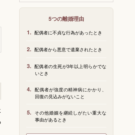
5つの離婚理由
1.
配偶者に不貞な行為があったとき
2.
配偶者から悪意で遺棄されたとき
3.
配偶者の生死が3年以上明らかでな
いとき
4.
配偶者が強度の精神病にかかり、
回復の見込みがないこと
に
5.
その他婚姻を継続しがたい重大な
事由があるとき
あ