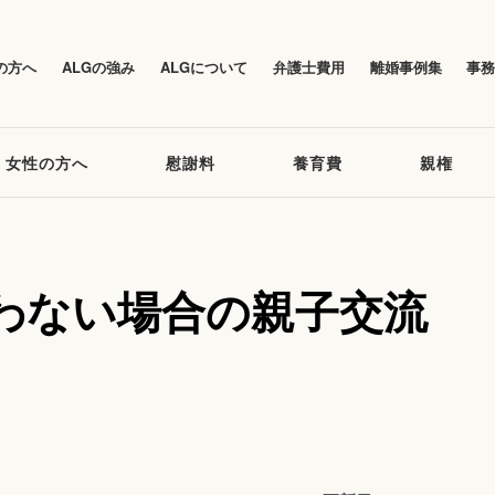
の方へ
ALGの強み
ALGについて
弁護士費用
離婚事例集
事
女性の方へ
慰謝料
養育費
親権
わない場合の親子交流