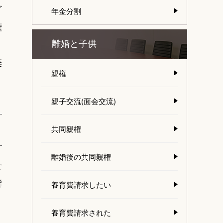
ど
年金分割
権
離婚と子供
棄
親権
親子交流(面会交流)
共同親権
離婚後の共同親権
せ
響
養育費請求したい
養育費請求された