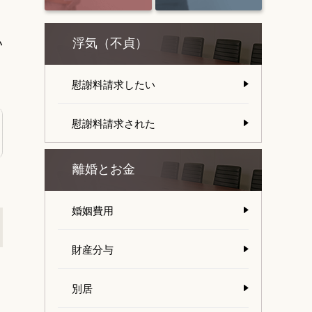
い
浮気（不貞）
慰謝料請求したい
慰謝料請求された
離婚とお金
婚姻費用
財産分与
。
別居