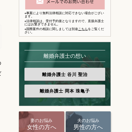
※事案により無料法律相談に対応できない場合がござい
ます。
※法律相談は、
受付予約後となりますので、
直接弁護士
にはお繋ぎできません。
※国際案件の相談に関しましては別途
こちら
をご覧くだ
さい。
離婚弁護士の想い
の
ば
離婚弁護士
谷川 聖治
離婚弁護士
岡本 珠亀子
妻のお悩み
夫のお悩み
女性の方へ
男性の方へ