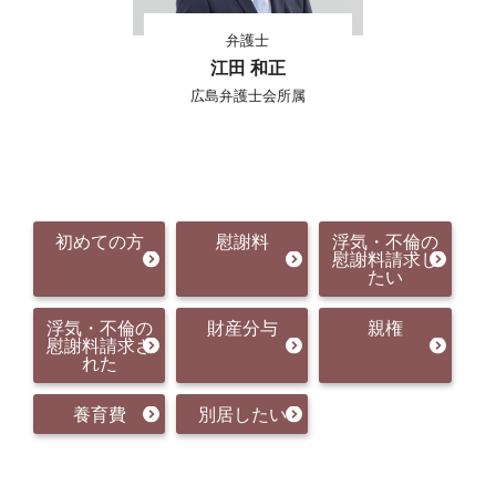
弁護士
江田 和正
広島弁護士会所属
初めての方
慰謝料
浮気・不倫の
慰謝料請求し
たい
浮気・不倫の
財産分与
親権
慰謝料請求さ
れた
養育費
別居したい