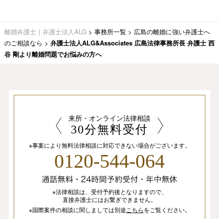
離婚弁護士｜弁護士法人ALG
>
事務所一覧
>
広島の離婚に強い弁護士へ
のご相談なら
>
弁護士法人ALG&Associates 広島法律事務所長 弁護士 西
谷 剛より離婚問題でお悩みの方へ
来所・オンライン法律相談
30分無料受付
※事案により無料法律相談に
対応できない場合がございます。
0120-544-064
※法律相談は、
受付予約後となりますので、
直接弁護士にはお繋ぎできません。
※国際案件の相談
に関しましては
別途
こちら
を
ご覧ください。