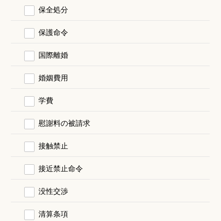
保全処分
保護命令
国際離婚
婚姻費用
学費
慰謝料の被請求
接触禁止
接近禁止命令
没性交渉
清算条項