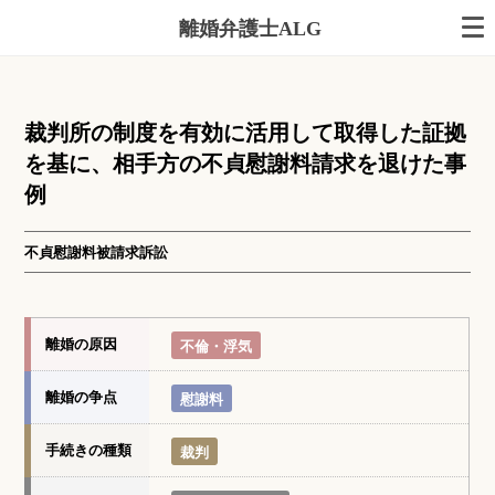
離婚弁護士ALG
裁判所の制度を有効に活用して取得した証拠
を基に、相手方の不貞慰謝料請求を退けた事
例
不貞慰謝料被請求訴訟
離婚の原因
不倫・浮気
離婚の争点
慰謝料
手続きの種類
裁判