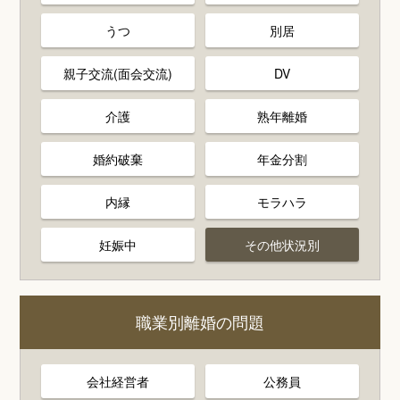
うつ
別居
親子交流(面会交流)
DV
介護
熟年離婚
婚約破棄
年金分割
内縁
モラハラ
妊娠中
その他状況別
職業別離婚の問題
会社経営者
公務員