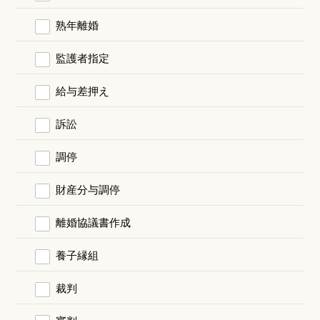
熟年離婚
監護者指定
給与差押え
訴訟
調停
財産分与調停
離婚協議書作成
養子縁組
裁判