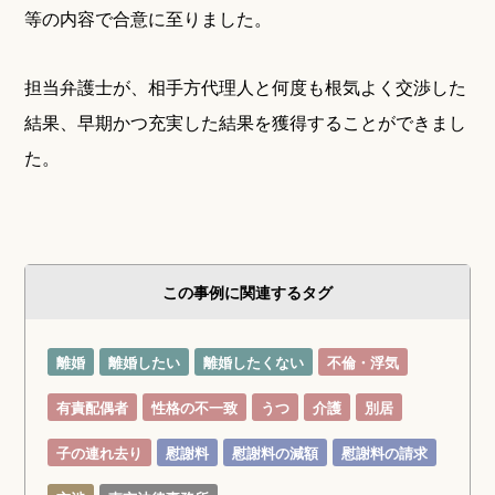
等の内容で合意に至りました。
担当弁護士が、相手方代理人と何度も根気よく交渉した
結果、早期かつ充実した結果を獲得することができまし
た。
この事例に関連するタグ
離婚
離婚したい
離婚したくない
不倫・浮気
有責配偶者
性格の不一致
うつ
介護
別居
子の連れ去り
慰謝料
慰謝料の減額
慰謝料の請求