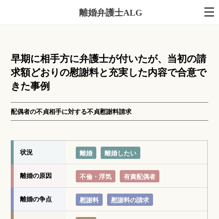
離婚弁護士ALG
早期に相手方に弁護士が付いたが、当初の請
求額どおりの慰謝料と充実した内容で合意で
きた事例
配偶者の不貞相手に対する不貞慰謝料請求
状況
離婚
離婚したい
離婚の原因
不倫・浮気
有責配偶者
離婚の争点
慰謝料
慰謝料の請求