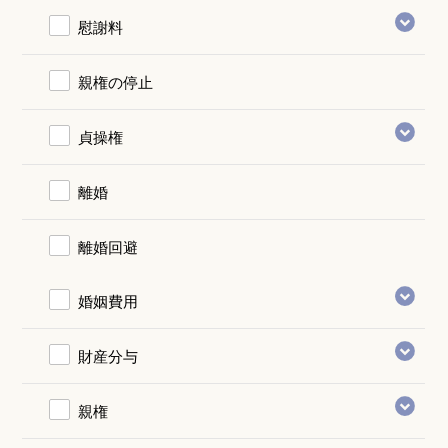
慰謝料
親権の停止
貞操権
離婚
離婚回避
婚姻費用
財産分与
親権