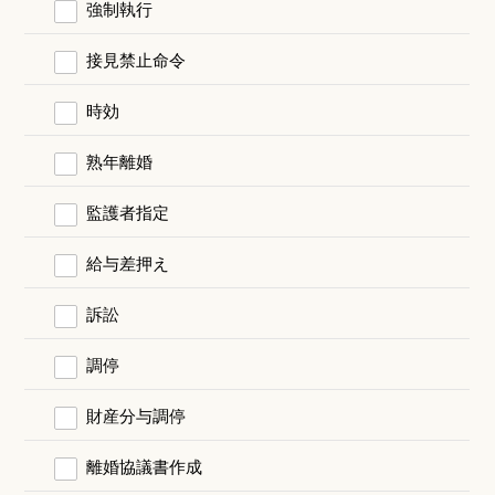
強制執行
接見禁止命令
時効
熟年離婚
監護者指定
給与差押え
訴訟
調停
財産分与調停
離婚協議書作成