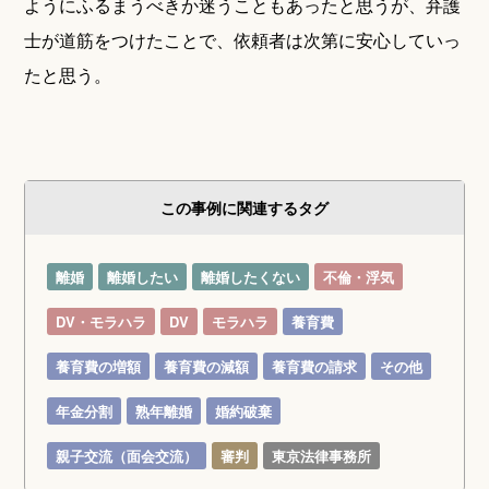
ようにふるまうべきか迷うこともあったと思うが、弁護
士が道筋をつけたことで、依頼者は次第に安心していっ
たと思う。
この事例に関連するタグ
離婚
離婚したい
離婚したくない
不倫・浮気
DV・モラハラ
DV
モラハラ
養育費
養育費の増額
養育費の減額
養育費の請求
その他
年金分割
熟年離婚
婚約破棄
親子交流（面会交流）
審判
東京法律事務所