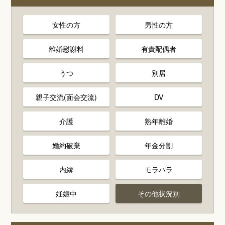
女性の方
男性の方
離婚慰謝料
有責配偶者
うつ
別居
親子交流(面会交流)
DV
介護
熟年離婚
婚約破棄
年金分割
内縁
モラハラ
妊娠中
その他状況別