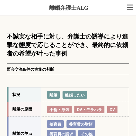
離婚弁護士ALG
不誠実な相手に対し、弁護士の誘導により進
撃な態度で応じることができ、最終的に依頼
者の希望が叶った事例
面会交流条件の実施の判断
状況
離婚
離婚したい
離婚の原因
不倫・浮気
DV・モラハラ
DV
養育費
養育費の増額
離婚の争点
養育費の請求
その他