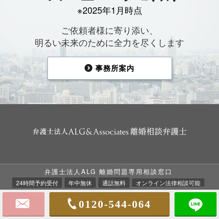
※2025年1月時点
ご依頼者様に寄り添い、
明るい未来のために全力を尽くします
事務所案内
TOP
法律相談の流れ
ALGの強み
弁護士法人ALG 離婚問題専用相談窓口
ALGについて
弁護士費用
離婚事例集
24時間予約受付
年中無休
通話無料
オンライン法律相談可能
お客様の声
事務所案内
0120-544-064