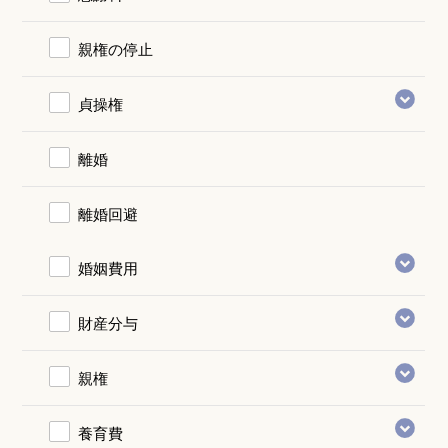
親権の停止
貞操権
離婚
離婚回避
婚姻費用
財産分与
親権
養育費