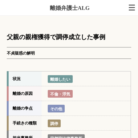
離婚弁護士ALG
父親の親権獲得で調停成立した事例
不貞疑惑の解明
状況
離婚したい
離婚の原因
不倫・浮気
離婚の争点
その他
手続きの種類
調停
担当事務所