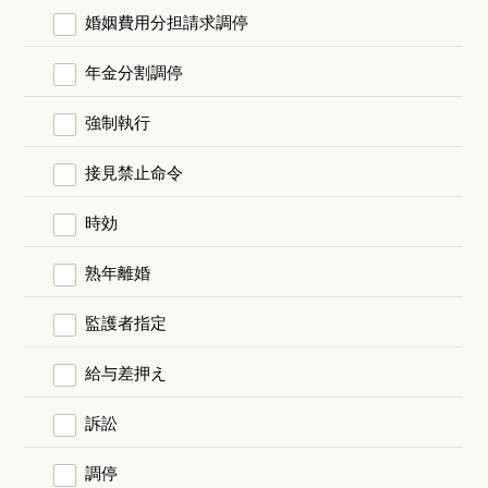
婚姻費用分担請求調停
年金分割調停
強制執行
接見禁止命令
時効
熟年離婚
監護者指定
給与差押え
訴訟
調停