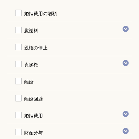
婚姻費用の増額
慰謝料
親権の停止
貞操権
離婚
離婚回避
婚姻費用
財産分与