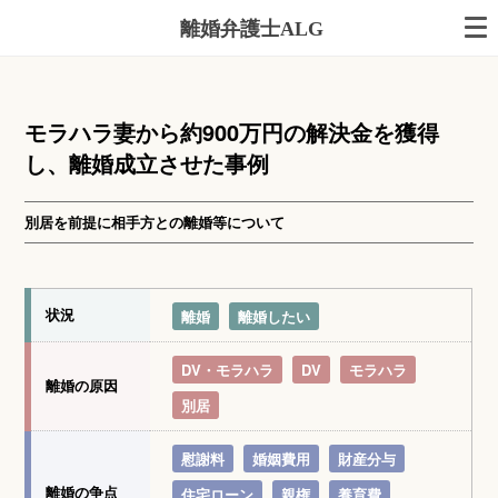
離婚弁護士ALG
モラハラ妻から約900万円の解決金を獲得
し、離婚成立させた事例
別居を前提に相手方との離婚等について
状況
離婚
離婚したい
DV・モラハラ
DV
モラハラ
離婚の原因
別居
慰謝料
婚姻費用
財産分与
離婚の争点
住宅ローン
親権
養育費