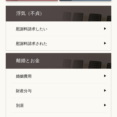
浮気（不貞）
慰謝料請求したい
慰謝料請求された
離婚とお金
婚姻費用
財産分与
別居