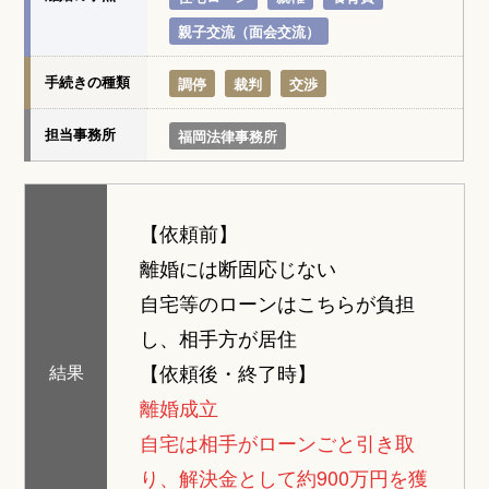
親子交流（面会交流）
手続きの種類
調停
裁判
交渉
担当事務所
福岡法律事務所
【依頼前】
離婚には断固応じない
自宅等のローンはこちらが負担
し、相手方が居住
【依頼後・終了時】
結果
離婚成立
自宅は相手がローンごと引き取
り、解決金として約900万円を獲