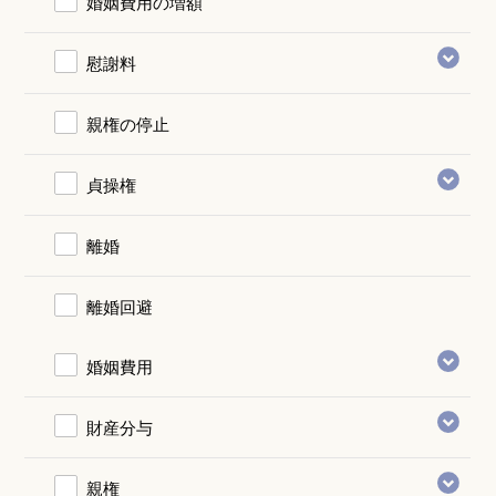
婚姻費用の増額
慰謝料
親権の停止
貞操権
離婚
離婚回避
婚姻費用
財産分与
親権