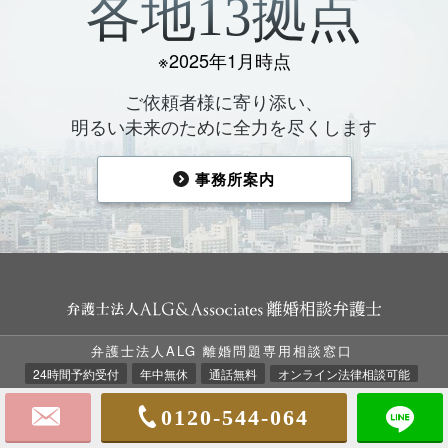
各地13拠点
※2025年1月時点
ご依頼者様に寄り添い、
明るい未来のために全力を尽くします
事務所案内
弁護士法人ALG 離婚問題専用相談窓口
24時間予約受付
年中無休
通話無料
オンライン法律相談可能
TOP
法律相談の流れ
ALGの強み
ALGについて
弁護士費用
離婚事例集
0120-544-064
お客様の声
事務所案内