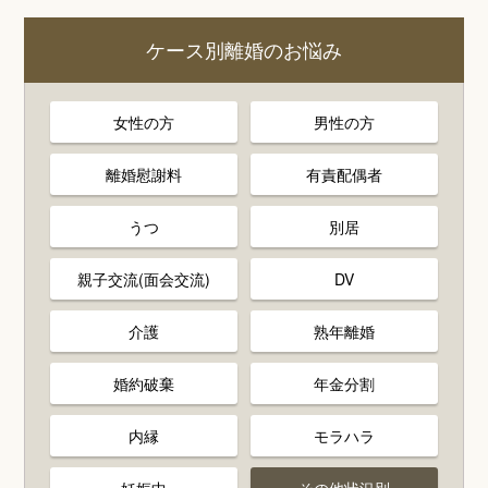
ケース別離婚のお悩み
女性の方
男性の方
離婚慰謝料
有責配偶者
うつ
別居
親子交流(面会交流)
DV
介護
熟年離婚
婚約破棄
年金分割
内縁
モラハラ