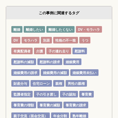
この事例に関連するタグ
離婚
離婚したい
離婚したくない
DV・モラハラ
DV
モラハラ
別居
性格の不一致
うつ
有責配偶者
介護
子の連れ去り
慰謝料
慰謝料の減額
慰謝料の請求
婚姻費用
婚姻費用の請求
婚姻費用の減額
婚姻費用未払い
財産分与
住宅ローン
親権
男性の親権
監護者指定
子の引き渡し
子の認知
養育費
養育費の増額
養育費の減額
養育費の請求
親子交流（面会交流）
年金分割
熟年離婚