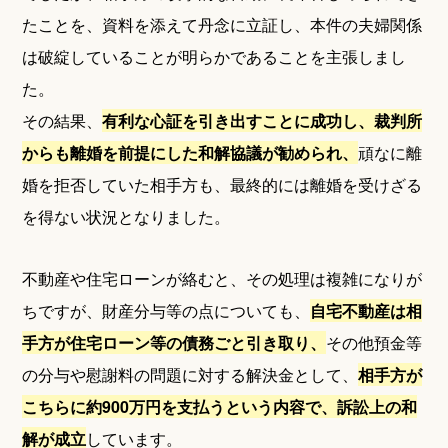
たことを、資料を添えて丹念に立証し、本件の夫婦関係
は破綻していることが明らかであることを主張しまし
た。
その結果、
有利な心証を引き出すことに成功し、裁判所
からも離婚を前提にした和解協議が勧められ、
頑なに離
婚を拒否していた相手方も、最終的には離婚を受けざる
を得ない状況となりました。
不動産や住宅ローンが絡むと、その処理は複雑になりが
ちですが、財産分与等の点についても、
自宅不動産は相
手方が住宅ローン等の債務ごと引き取り、
その他預金等
の分与や慰謝料の問題に対する解決金として、
相手方が
こちらに約900万円を支払うという内容で、訴訟上の和
解が成立
しています。