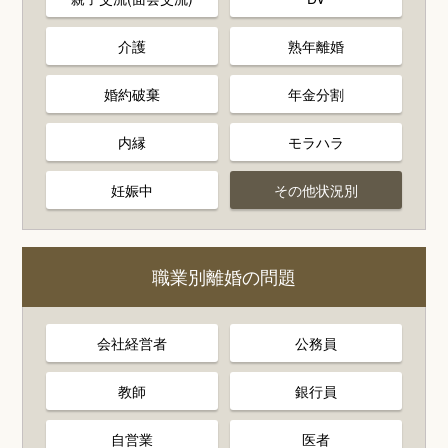
介護
熟年離婚
婚約破棄
年金分割
内縁
モラハラ
妊娠中
その他状況別
職業別離婚の問題
会社経営者
公務員
教師
銀行員
自営業
医者