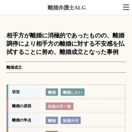
離婚弁護士ALG
相手方が離婚に消極的であったものの、離婚
調停により相手方の離婚に対する不安感を払
拭することに努め、離婚成立となった事例
離婚成立
状況
離婚
離婚したい
離婚の原因
性格の不一致
離婚の争点
離婚
財産分与