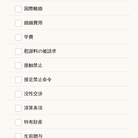
国際離婚
婚姻費用
学費
慰謝料の被請求
接触禁止
接近禁止命令
没性交渉
清算条項
特有財産
生前贈与