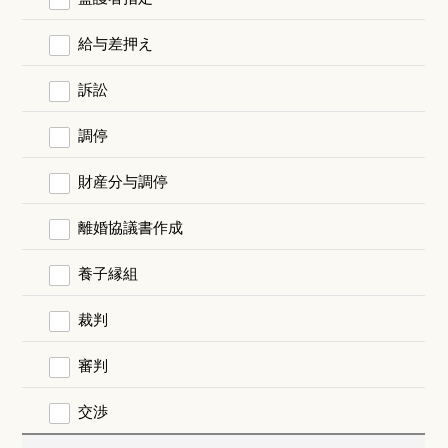
給与差押え
訴訟
調停
財産分与調停
離婚協議書作成
養子縁組
裁判
審判
交渉