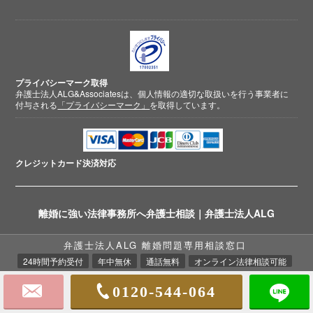
プライバシーマーク取得
弁護士法人ALG&Associatesは、個人情報の適切な取扱いを行う事業者に
付与される
「プライバシーマーク」
を取得しています。
クレジットカード
決済対応
離婚に強い法律事務所へ弁護士相談｜弁護士法人ALG
弁護士法人ALG 離婚問題専用相談窓口
© 2018-2026 弁護士法人ALG&Associates
24時間予約受付
年中無休
通話無料
オンライン法律相談可能
離婚相談弁護士
0120-544-064