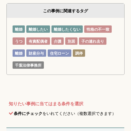
この事例に関連するタグ
離婚
離婚したい
離婚したくない
性格の不一致
うつ
有責配偶者
介護
別居
子の連れ去り
離婚
財産分与
住宅ローン
調停
千葉法律事務所
知りたい事例に当てはまる条件を選択
条件にチェック
をいれてください（複数選択できます）