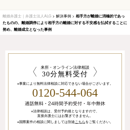
離婚弁護士｜弁護士法人ALG
>
解決事例
>
相手方が離婚に消極的であっ
たものの、離婚調停により相手方の離婚に対する不安感を払拭することに
努め、離婚成立となった事例
来所・オンライン法律相談
30分無料受付
※事案により無料法律相談に
対応できない場合がございます。
0120-544-064
※法律相談は、
受付予約後となりますので、
直接弁護士にはお繋ぎできません。
※国際案件の相談
に関しましては
別途
こちら
を
ご覧ください。