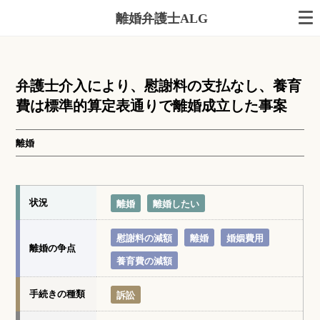
離婚弁護士ALG
弁護士介入により、慰謝料の支払なし、養育
費は標準的算定表通りで離婚成立した事案
離婚
状況
離婚
離婚したい
慰謝料の減額
離婚
婚姻費用
離婚の争点
養育費の減額
手続きの種類
訴訟