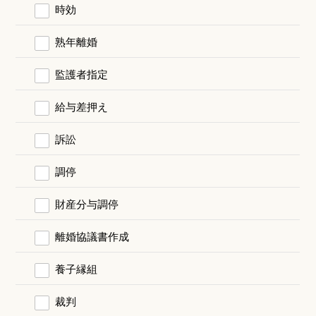
時効
熟年離婚
監護者指定
給与差押え
訴訟
調停
財産分与調停
離婚協議書作成
養子縁組
裁判