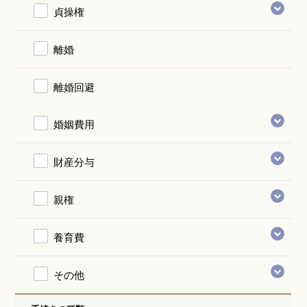
貞操権
離婚
離婚回避
婚姻費用
財産分与
親権
養育費
その他