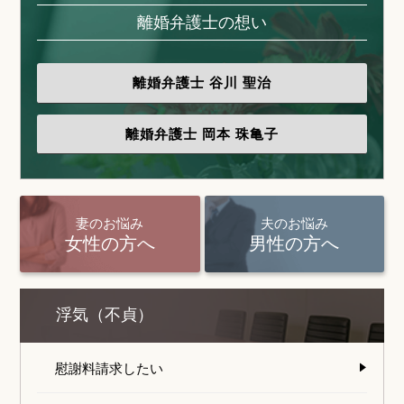
離婚弁護士の想い
離婚弁護士
谷川 聖治
離婚弁護士
岡本 珠亀子
妻のお悩み
夫のお悩み
女性の方へ
男性の方へ
浮気（不貞）
慰謝料請求したい