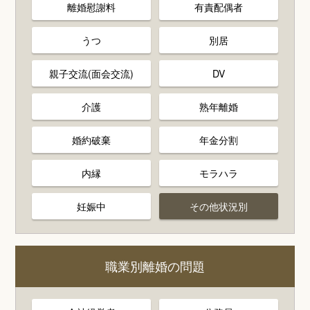
離婚慰謝料
有責配偶者
うつ
別居
親子交流(面会交流)
DV
介護
熟年離婚
婚約破棄
年金分割
内縁
モラハラ
妊娠中
その他状況別
職業別離婚の問題