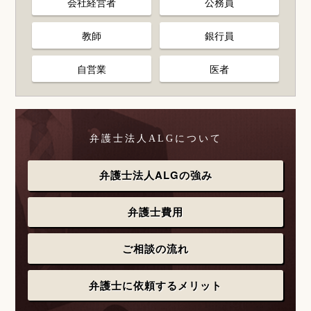
会社経営者
公務員
教師
銀行員
自営業
医者
弁護士法人ALGについて
弁護士法人ALGの強み
弁護士費用
ご相談の流れ
弁護士に依頼するメリット