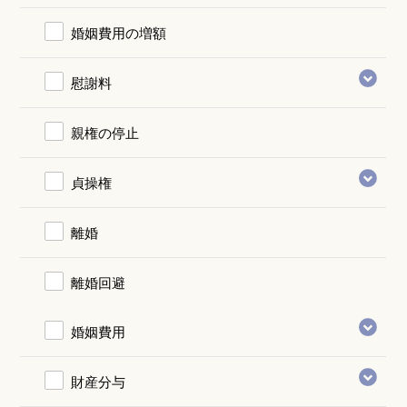
婚姻費用の増額
慰謝料
親権の停止
貞操権
離婚
離婚回避
婚姻費用
財産分与