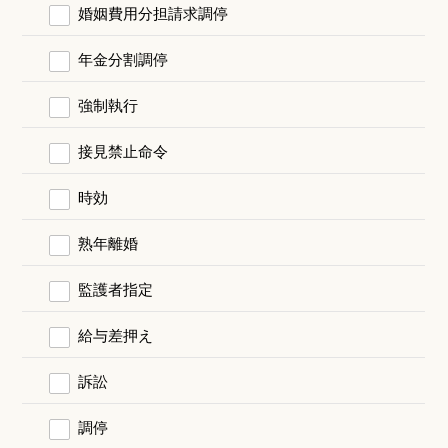
婚姻費用分担請求調停
年金分割調停
強制執行
接見禁止命令
時効
熟年離婚
監護者指定
給与差押え
訴訟
調停