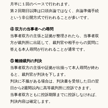
月半に１回のペースで行われます。
第２回期日以降は口頭弁論ではなく、弁論準備手続
という非公開方式で行われることが多いです。
④ 双方の当事者への尋問
当事者双方の主張と証拠が整理されたら、当事者双
方が裁判所に出廷して、裁判官や相手からの質問に
答える本人尋問が行われることが通常です。
⑤ 離婚裁判の判決
当事者双方の主張や証拠が出揃って本人尋問が終わ
ると、裁判官が判決を下します。
判決に不服がある場合は、判決書を受領した日の翌
日から2週間以内に高等裁判所に控訴できます。
当事者双方ともに控訴期限までに控訴しなければ、
判決内容は確定します。