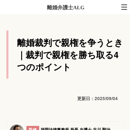
離婚弁護士ALG
離婚裁判で親権を争うとき
｜裁判で親権を勝ち取る4
つのポイント
更新日：2025/09/04
監修
福岡法律事務所 所長 弁護士 谷川 聖治