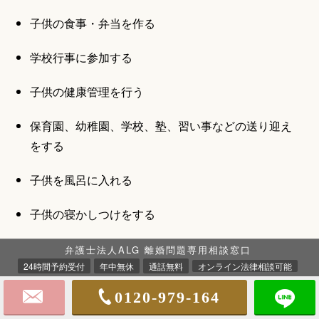
子供の食事・弁当を作る
学校行事に参加する
子供の健康管理を行う
保育園、幼稚園、学校、塾、習い事などの送り迎え
をする
子供を風呂に入れる
子供の寝かしつけをする
積極的に勉強や遊びに付き添う
弁護士法人ALG 離婚問題専用相談窓口
24時間予約受付
年中無休
通話無料
オンライン法律相談可能
子供と積極的に会話する など
0120-979-164