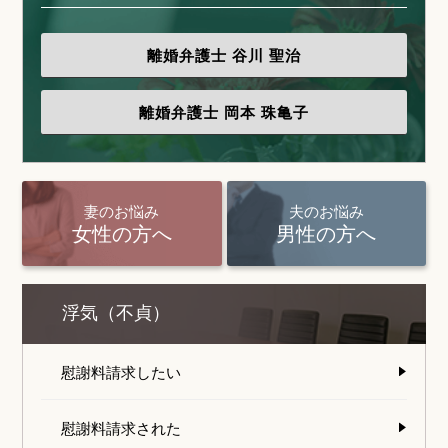
離婚弁護士
谷川 聖治
離婚弁護士
岡本 珠亀子
妻のお悩み
夫のお悩み
女性の方へ
男性の方へ
浮気（不貞）
慰謝料請求したい
慰謝料請求された