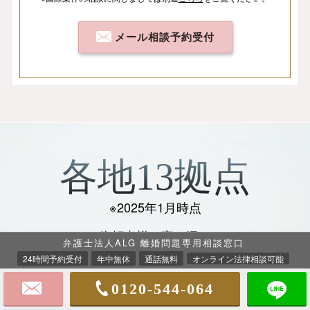
メール相談予約受付
各地13拠点
※2025年1月時点
ご依頼者様に寄り添い、
弁護士法人ALG 離婚問題専用相談窓口
明るい未来のために全力を尽くします
24時間予約受付
年中無休
通話無料
オンライン法律相談可能
0120-544-064
事務所案内