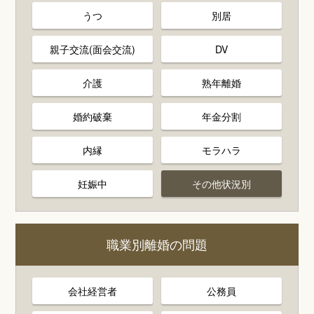
うつ
別居
親子交流(面会交流)
DV
介護
熟年離婚
婚約破棄
年金分割
内縁
モラハラ
妊娠中
その他状況別
職業別離婚の問題
会社経営者
公務員