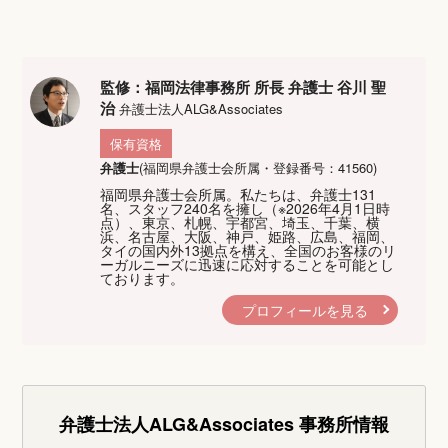
監修：福岡法律事務所 所長 弁護士 谷川 聖
治
弁護士法人ALG&Associates
保有資格
弁護士
(福岡県弁護士会所属・登録番号：41560)
福岡県弁護士会所属。私たちは、弁護士131
名、スタッフ240名を擁し（※2026年4月1日時
点）、東京、札幌、宇都宮、埼玉、千葉、横
浜、名古屋、大阪、神戸、姫路、広島、福岡、
タイの国内外13拠点を構え、全国のお客様のリ
ーガルニーズに迅速に応対することを可能とし
ております。
プロフィールを見る
弁護士法人ALG&Associates
事務所情報