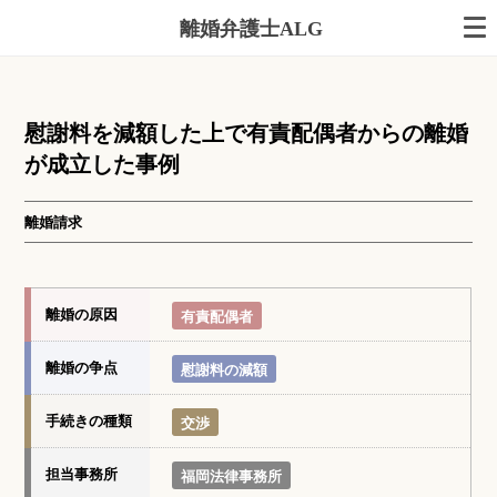
離婚弁護士ALG
慰謝料を減額した上で有責配偶者からの離婚
が成立した事例
離婚請求
離婚の原因
有責配偶者
離婚の争点
慰謝料の減額
手続きの種類
交渉
担当事務所
福岡法律事務所