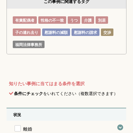
この事例に関連するタグ
有責配偶者
性格の不一致
うつ
介護
別居
子の連れ去り
慰謝料の減額
慰謝料の請求
交渉
福岡法律事務所
知りたい事例に当てはまる条件を選択
条件にチェック
をいれてください（複数選択できます）
状況
離婚