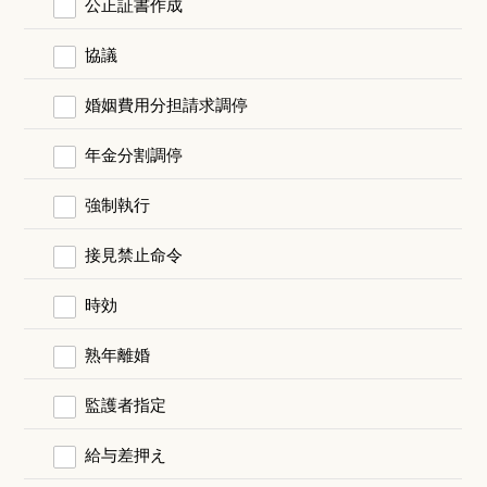
公正証書作成
協議
婚姻費用分担請求調停
年金分割調停
強制執行
接見禁止命令
時効
熟年離婚
監護者指定
給与差押え