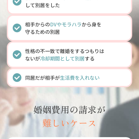
して別居をした
相手からの
DVやモラハラ
から身を
守るための別居
性格の不一致で離婚をするつもりは
ないが
冷却期間として別居
する
同居だが相手が
生活費を入れない
婚姻費用の請求が
難しいケース