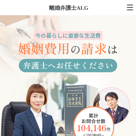
離婚弁護士ALG
今の暮らしに重要な生活費
婚姻費用
請求
の
は
弁護士へお任せください
累計
お問合せ数
104,146
件
※2007年6月～