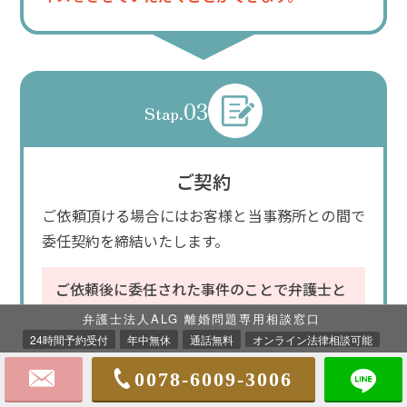
03
Stap.
ご契約
ご依頼頂ける場合にはお客様と当事務所との間で
委任契約を締結いたします。
ご依頼後に委任された事件のことで弁護士と
の打合せ等をすることがあっても別途相談料
弁護士法人ALG 離婚問題専用相談窓口
がかかることはありませんのでご安心くださ
24時間予約受付
年中無休
通話無料
オンライン法律相談可能
い。
0078-6009-3006