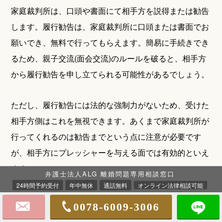
家庭裁判所は、口頭や書面にて相手方を説得または勧告
します。履行勧告は、家庭裁判所に口頭または書面でお
願いでき、無料で行ってもらえます。簡易に手続きでき
るため、親子交流(面会交流)のルールを破ると、相手方
から履行勧告を申し立てられる可能性があるでしょう。
ただし、履行勧告には法的な強制力がないため、受けた
相手方側はこれを無視できます。あくまで家庭裁判所が
行ってくれるのは勧告までという点に注意が必要です
が、相手方にプレッシャーを与える面では有効的といえ
ます。
弁護士法人ALG 離婚問題専用相談窓口
24時間予約受付
年中無休
通話無料
オンライン法律相談可能
0078-6009-3006
間接強制の申し立て