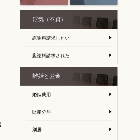
浮気（不貞）
慰謝料請求したい
慰謝料請求された
離婚とお金
婚姻費用
財産分与
。
増
別居