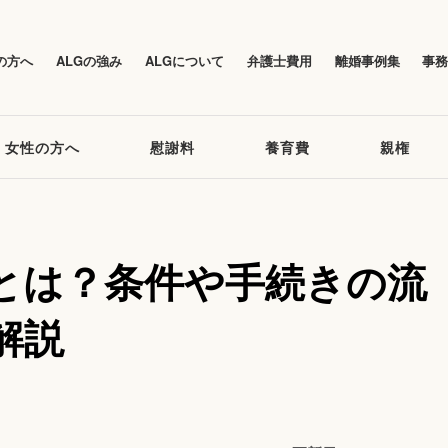
の方へ
ALGの強み
ALGについて
弁護士費用
離婚事例集
事
女性の方へ
慰謝料
養育費
親権
とは？条件や手続きの流
解説