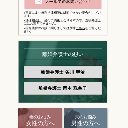
※事案により無料法律相談に対応できない場合がござい
ます。
※法律相談は、
受付予約後となりますので、
直接弁護士
にはお繋ぎできません。
※国際案件の相談に関しましては別途
こちら
をご覧くだ
さい。
離婚弁護士の想い
離婚弁護士
谷川 聖治
離婚弁護士
岡本 珠亀子
妻のお悩み
夫のお悩み
女性の方へ
男性の方へ