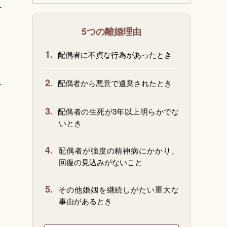
す
5つの離婚理由
1.
配偶者に不貞な行為があったとき
、
2.
を
配偶者から悪意で遺棄されたとき
3.
配偶者の生死が3年以上明らかでな
いとき
4.
配偶者が強度の精神病にかかり、
回復の見込みがないこと
5.
その他婚姻を継続しがたい重大な
事由があるとき