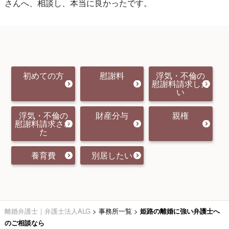
さんへ、相談し、本当に良かったです。
初めての方
慰謝料
浮気・不倫の
慰謝料請求した
い
浮気・不倫の
財産分与
親権
慰謝料請求され
た
養育費
別居したい
離婚弁護士｜弁護士法人ALG
>
事務所一覧
>
姫路の離婚に強い弁護士へ
のご相談なら