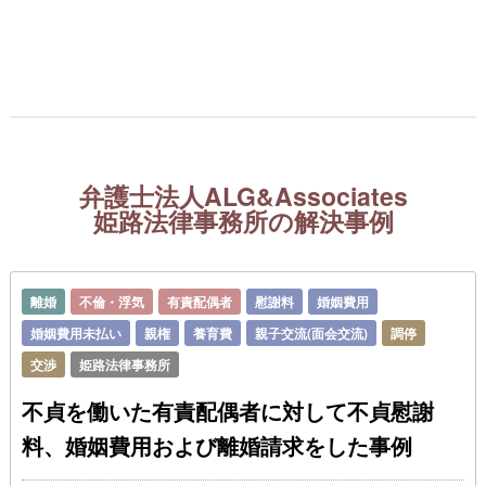
弁護士法人ALG&Associates
姫路法律事務所の解決事例
離婚
不倫・浮気
有責配偶者
慰謝料
婚姻費用
婚姻費用未払い
親権
養育費
親子交流(面会交流)
調停
交渉
姫路法律事務所
不貞を働いた有責配偶者に対して不貞慰謝
料、婚姻費用および離婚請求をした事例