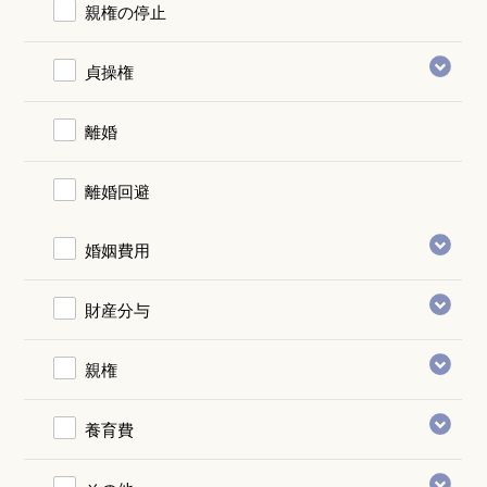
親権の停止
貞操権
離婚
離婚回避
婚姻費用
財産分与
親権
養育費