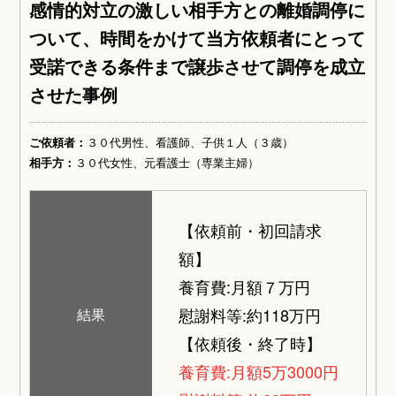
感情的対立の激しい相手方との離婚調停に
ついて、時間をかけて当方依頼者にとって
受諾できる条件まで譲歩させて調停を成立
させた事例
ご依頼者：
３０代男性、看護師、子供１人（３歳）
相手方：
３０代女性、元看護士（専業主婦）
【依頼前・初回請求
額】
養育費:月額７万円
慰謝料等:約118万円
結果
【依頼後・終了時】
養育費:月額5万3000円