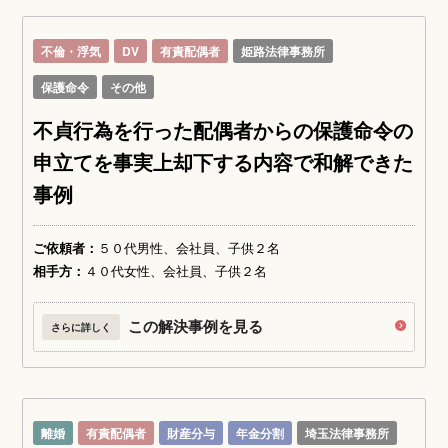
不倫・浮気
DV
有責配偶者
姫路法律事務所
保護命令
その他
不貞行為を行った配偶者からの保護命令の
申立てを事実上却下する内容で和解できた
事例
ご依頼者：
５０代男性、会社員、子供２名
相手方：
４０代女性、会社員、子供２名
この解決事例を見る
さらに詳しく
離婚
有責配偶者
財産分与
年金分割
埼玉法律事務所