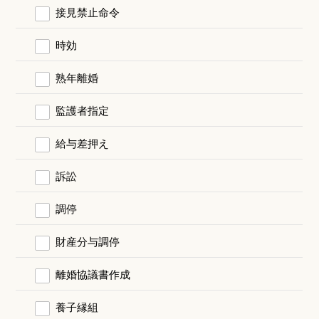
接見禁止命令
時効
熟年離婚
監護者指定
給与差押え
訴訟
調停
財産分与調停
離婚協議書作成
養子縁組