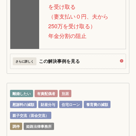
を受け取る
（妻支払い０円、夫から
250万を受け取る）
年金分割の阻止
この解決事例を見る
さらに詳しく
離婚したい
有責配偶者
別居
慰謝料の減額
財産分与
住宅ローン
養育費の減額
親子交流（面会交流）
調停
姫路法律事務所