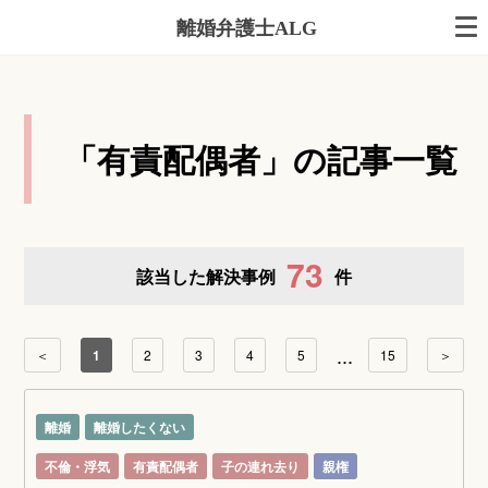
離婚弁護士ALG
「有責配偶者」の記事一覧
73
該当した解決事例
件
...
＜
1
2
3
4
5
15
＞
離婚
離婚したくない
不倫・浮気
有責配偶者
子の連れ去り
親権