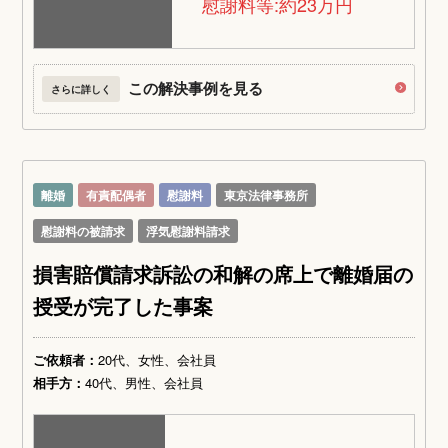
慰謝料等:約23万円
この解決事例を見る
さらに詳しく
離婚
有責配偶者
慰謝料
東京法律事務所
慰謝料の被請求
浮気慰謝料請求
損害賠償請求訴訟の和解の席上で離婚届の
授受が完了した事案
ご依頼者：
20代、女性、会社員
相手方：
40代、男性、会社員