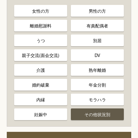
女性の方
男性の方
離婚慰謝料
有責配偶者
うつ
別居
親子交流(面会交流)
DV
介護
熟年離婚
婚約破棄
年金分割
内縁
モラハラ
妊娠中
その他状況別