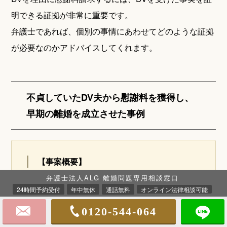
明できる証拠が非常に重要です。
弁護士であれば、個別の事情にあわせてどのような証拠
が必要なのかアドバイスしてくれます。
不貞していたDV夫から慰謝料を獲得し、
早期の離婚を成立させた事例
【事案概要】
弁護士法人ALG 離婚問題専用相談窓口
相手方が不貞行為（浮気・不倫）と依頼者への
24時間予約受付
年中無休
通話無料
オンライン法律相談可能
DVを行っていた事案です。
0120-544-064