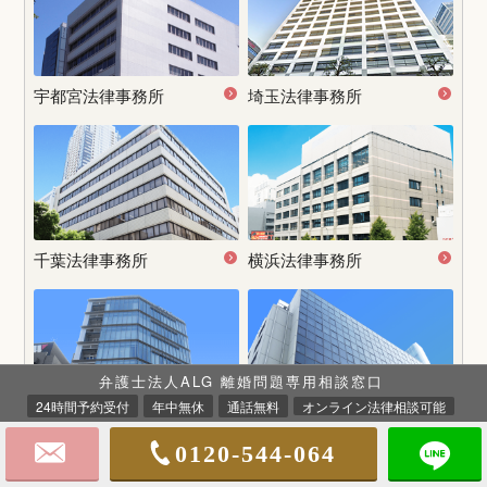
宇都宮
法律事務所
埼玉法律事務所
千葉法律事務所
横浜法律事務所
弁護士法人ALG 離婚問題専用相談窓口
24時間予約受付
年中無休
通話無料
オンライン法律相談可能
名古屋
法律事務所
大阪法律事務所
0120-544-064