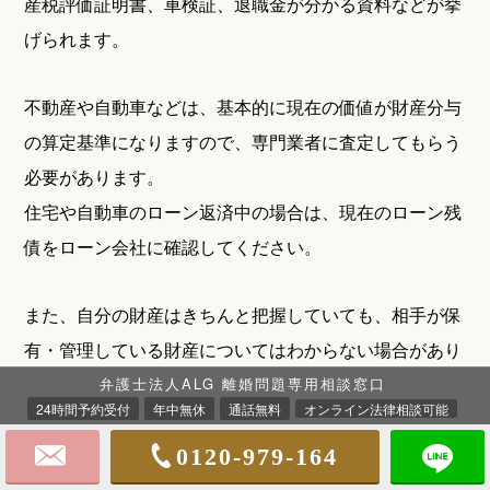
産税評価証明書、車検証、退職金が分かる資料などが挙
げられます。
不動産や自動車などは、基本的に現在の価値が財産分与
の算定基準になりますので、専門業者に査定してもらう
必要があります。
住宅や自動車のローン返済中の場合は、現在のローン残
債をローン会社に確認してください。
また、自分の財産はきちんと把握していても、相手が保
有・管理している財産についてはわからない場合があり
ます。
弁護士法人ALG 離婚問題専用相談窓口
24時間予約受付
年中無休
通話無料
オンライン法律相談可能
相手の財産がわからない場合は、銀行や保険会社などか
ら封書やハガキが届いていないか確認してください。届
0120-979-164
いていれば、その銀行や保険会社などに財産を保有して