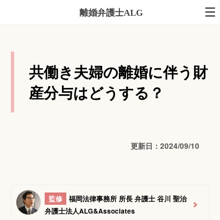
離婚弁護士ALG
共働き夫婦の離婚に伴う財
産分与はどうする？
更新日：2024/09/10
監修
福岡法律事務所 所長 弁護士 谷川 聖治
弁護士法人ALG&Associates