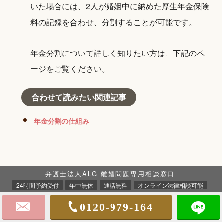
いた場合には、2人が婚姻中に納めた厚生年金保険
料の記録を合わせ、分割することが可能です。
年金分割について詳しく知りたい方は、下記のペ
ージをご覧ください。
合わせて読みたい関連記事
年金分割の仕組み
弁護士法人ALG 離婚問題専用相談窓口
24時間予約受付
年中無休
通話無料
オンライン法律相談可能
共働き夫婦の財産分与に関するご相
0120-979-164
談は、経験豊富な弁護士にお任せく