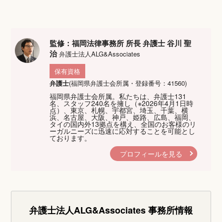
監修：福岡法律事務所 所長 弁護士 谷川 聖
治
弁護士法人ALG&Associates
保有資格
弁護士
(福岡県弁護士会所属・登録番号：41560)
福岡県弁護士会所属。私たちは、弁護士131
名、スタッフ240名を擁し（※2026年4月1日時
点）、東京、札幌、宇都宮、埼玉、千葉、横
浜、名古屋、大阪、神戸、姫路、広島、福岡、
タイの国内外13拠点を構え、全国のお客様のリ
ーガルニーズに迅速に応対することを可能とし
ております。
プロフィールを見る
弁護士法人ALG&Associates
事務所情報