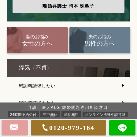
離婚弁護士
岡本 珠亀子
妻のお悩み
夫のお悩み
女性の方へ
男性の方へ
浮気（不貞）
慰謝料請求したい
慰謝料請求された
弁護士法人ALG 離婚問題専用相談窓口
24時間予約受付
年中無休
通話無料
オンライン法律相談可能
離婚とお金
0120-979-164