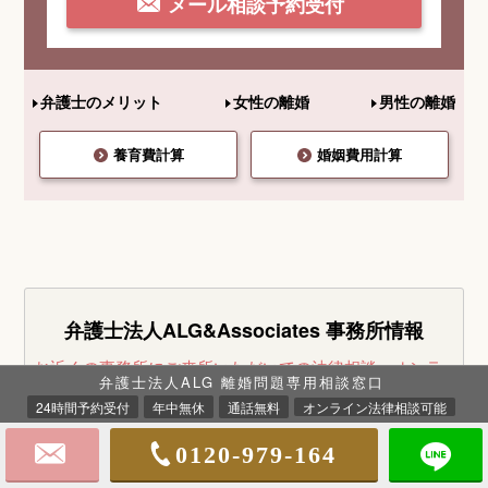
メール相談予約受付
弁護士のメリット
女性の離婚
男性の離婚
養育費計算
婚姻費用計算
弁護士法人ALG&Associates
事務所情報
お近くの事務所にご来所いただいての法律相談・オンラ
弁護士法人ALG 離婚問題専用相談窓口
イン法律相談は30分無料です。
お気軽にお問い合せくだ
24時間予約受付
年中無休
通話無料
オンライン法律相談可能
さい。
※事案により無料法律相談に
対応できない場合がございます。
0120-979-164