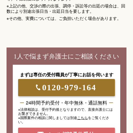
※上記の他、交渉の際の出張、調停・訴訟等の出廷の場合は、回
数により別途出張日当・出廷日当を要します。
※その他、実費については、ご負担いただく場合があります。
1人で悩まず弁護士にご相談ください
まずは専任の受付職員が
丁寧にお話を伺います
0120-979-164
24時間予約受付・年中無休・通話無料
※法律相談は、受付予約後となりますので、
直接弁護士には
お繋ぎできません。
※国際案件の相談
に関しましては
別途
こちら
を
ご覧くださ
い。