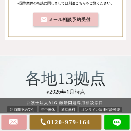
※国際案件の相談
に関しましては
別途
こちら
を
ご覧ください。
メール相談予約受付
各地13拠点
※2025年1月時点
弁護士法人ALG 離婚問題専用相談窓口
ご依頼者様に寄り添い、
24時間予約受付
年中無休
通話無料
オンライン法律相談可能
明るい未来のために全力を尽くします
0120-979-164
事務所案内