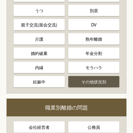
うつ
別居
親子交流(面会交流)
DV
介護
熟年離婚
婚約破棄
年金分割
内縁
モラハラ
妊娠中
その他状況別
職業別離婚の問題
会社経営者
公務員