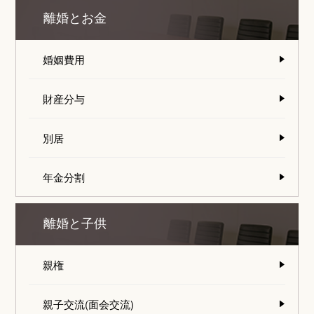
離婚とお金
婚姻費用
財産分与
別居
年金分割
離婚と子供
親権
親子交流(面会交流)