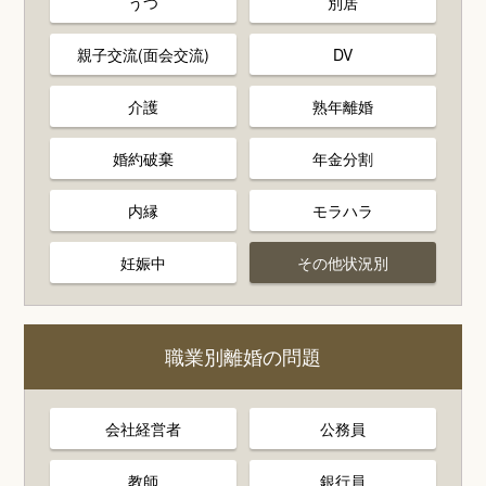
うつ
別居
親子交流(面会交流)
DV
介護
熟年離婚
婚約破棄
年金分割
内縁
モラハラ
妊娠中
その他状況別
職業別離婚の問題
会社経営者
公務員
教師
銀行員