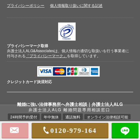
プライバシーポリシー
個人情報取り扱いに関する記述
プライバシーマーク取得
弁護士法人ALG&Associatesは、個人情報の適切な取扱いを行う事業者に
付与される
「プライバシーマーク」
を取得しています。
クレジットカード
決済対応
離婚に強い法律事務所へ弁護士相談｜弁護士法人ALG
弁護士法人ALG 離婚問題専用相談窓口
24時間予約受付
年中無休
通話無料
オンライン法律相談可能
© 2018-2026 弁護士法人ALG&Associates
離婚相談弁護士
0120-979-164