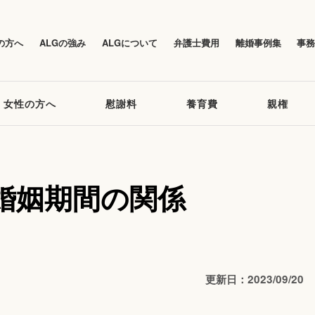
の方へ
ALGの強み
ALGについて
弁護士費用
離婚事例集
事
女性の方へ
慰謝料
養育費
親権
婚姻期間の関係
更新日：2023/09/20