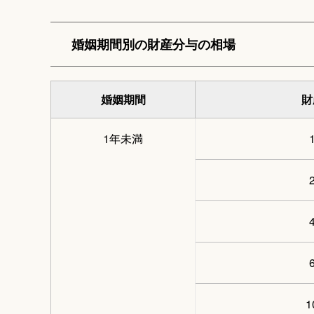
婚姻期間別の財産分与の相場
婚姻期間
財
1年未満