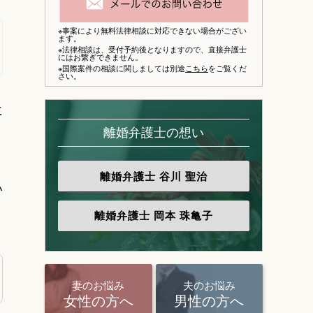
※事案により無料法律相談に対応できない場合がござい
ます。
※法律相談は、
受付予約後となりますので、
直接弁護士
にはお繋ぎできません。
※国際案件の相談に関しましては別途
こちら
をご覧くだ
さい。
に
離婚弁護士の想い
離婚弁護士
谷川 聖治
い
離婚弁護士
岡本 珠亀子
妻のお悩み
夫のお悩み
女性の方へ
男性の方へ