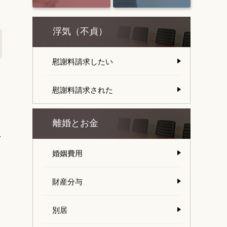
浮気（不貞）
慰謝料請求したい
慰謝料請求された
離婚とお金
し
婚姻費用
財産分与
ま
別居