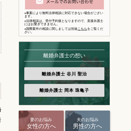
※事案により無料法律相談に対応できない場合がござい
ます。
※法律相談は、
受付予約後となりますので、
直接弁護士
にはお繋ぎできません。
※国際案件の相談に関しましては別途
こちら
をご覧くだ
さい。
離婚弁護士の想い
離婚弁護士
谷川 聖治
離婚弁護士
岡本 珠亀子
婚
所
妻のお悩み
夫のお悩み
女性の方へ
男性の方へ