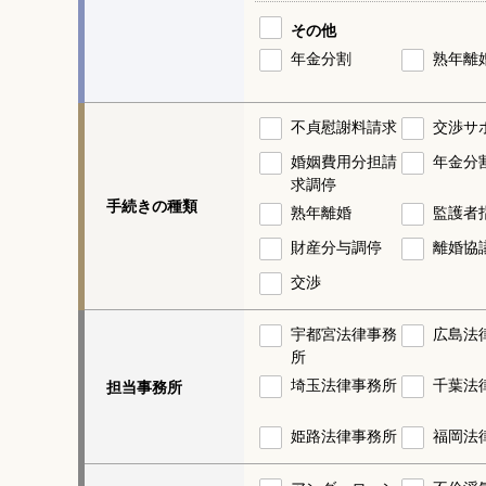
その他
年金分割
熟年離
不貞慰謝料請求
交渉サ
婚姻費用分担請
年金分
求調停
手続きの種類
熟年離婚
監護者
財産分与調停
離婚協
交渉
宇都宮法律事務
広島法
所
埼玉法律事務所
千葉法
担当事務所
姫路法律事務所
福岡法