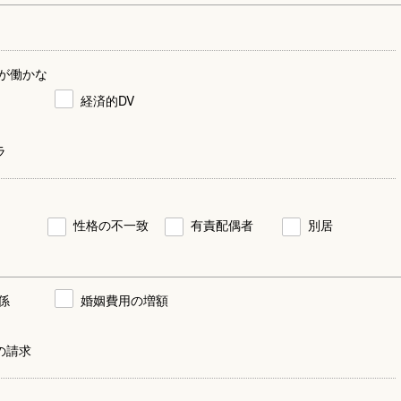
が働かな
経済的DV
ラ
性格の不一致
有責配偶者
別居
係
婚姻費用の増額
の請求