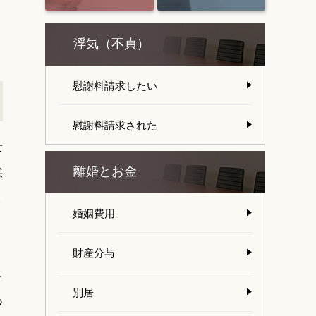
浮気（不貞）
慰謝料請求したい
慰謝料請求された
士
挨
離婚とお金
ま
婚姻費用
財産分与
を
別居
つ