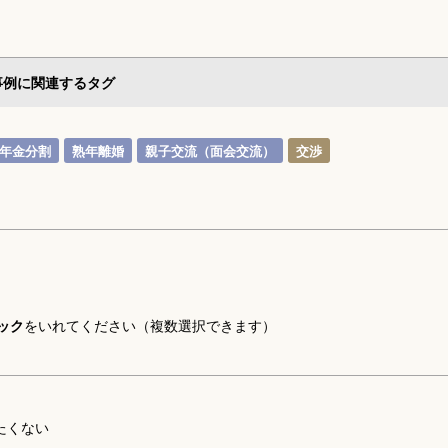
事例に関連するタグ
年金分割
熟年離婚
親子交流（面会交流）
交渉
ック
をいれてください（複数選択できます）
たくない