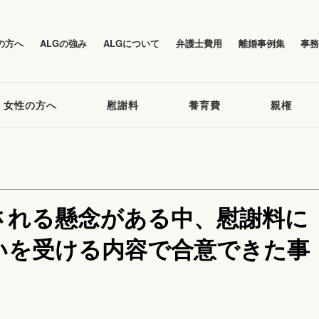
の方へ
ALGの強み
ALGについて
弁護士費用
離婚事例集
事
女性の方へ
慰謝料
養育費
親権
される懸念がある中、慰謝料に
いを受ける内容で合意できた事