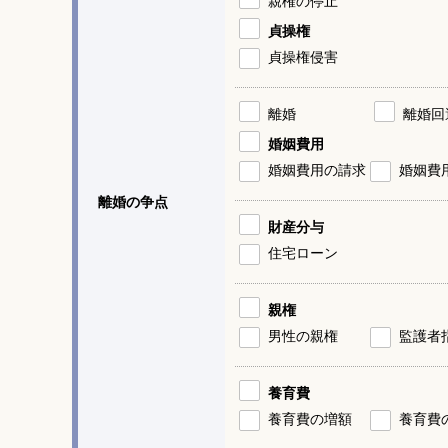
親権の停止
貞操権
貞操権侵害
離婚
離婚回
婚姻費用
婚姻費用の請求
婚姻費
離婚の争点
財産分与
住宅ローン
親権
男性の親権
監護者
養育費
養育費の増額
養育費