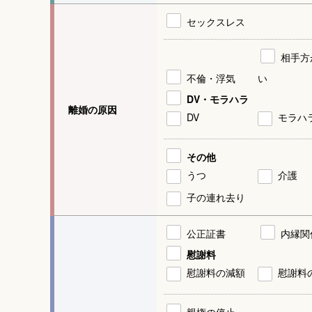
セックスレス
相手方
不倫・浮気
い
DV・モラハラ
離婚の原因
DV
モラハ
その他
うつ
介護
子の連れ去り
公正証書
内縁関
慰謝料
慰謝料の減額
慰謝料