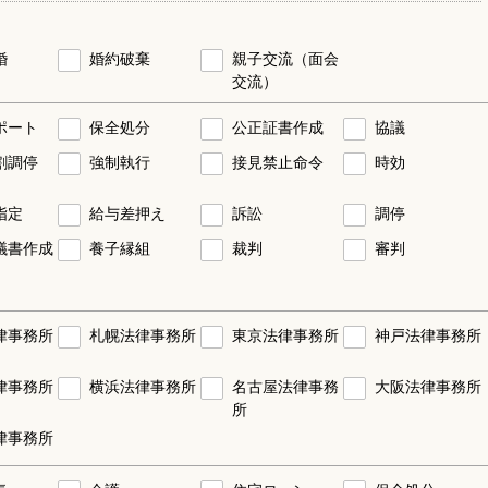
婚
婚約破棄
親子交流（面会
交流）
ポート
保全処分
公正証書作成
協議
割調停
強制執行
接見禁止命令
時効
指定
給与差押え
訴訟
調停
議書作成
養子縁組
裁判
審判
律事務所
札幌法律事務所
東京法律事務所
神戸法律事務所
律事務所
横浜法律事務所
名古屋法律事務
大阪法律事務所
所
律事務所