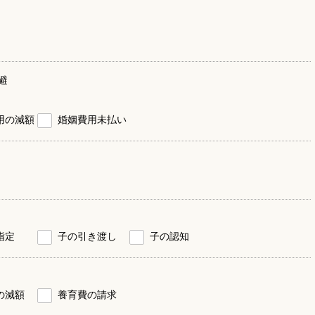
避
用の減額
婚姻費用未払い
指定
子の引き渡し
子の認知
の減額
養育費の請求