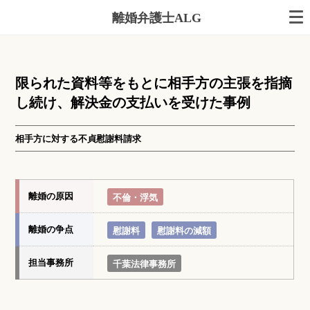
離婚弁護士ALG
限られた資料等をもとに相手方の主張を指摘
し続け、解決金の支払いを受けた事例
相手方に対する不貞慰謝料請求
離婚の原因
不倫・浮気
離婚の争点
慰謝料
慰謝料の減額
担当事務所
千葉法律事務所