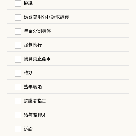
協議
婚姻費用分担請求調停
年金分割調停
強制執行
接見禁止命令
時効
熟年離婚
監護者指定
給与差押え
訴訟