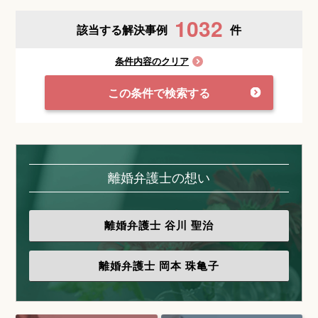
1032
該当する解決事例
件
条件内容のクリア
この条件で検索する
離婚弁護士の想い
離婚弁護士
谷川 聖治
離婚弁護士
岡本 珠亀子