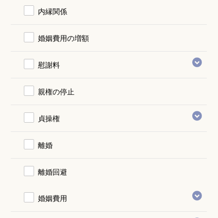
内縁関係
婚姻費用の増額
慰謝料
親権の停止
貞操権
離婚
離婚回避
婚姻費用