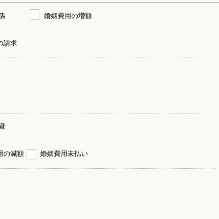
係
婚姻費用の増額
の請求
避
用の減額
婚姻費用未払い