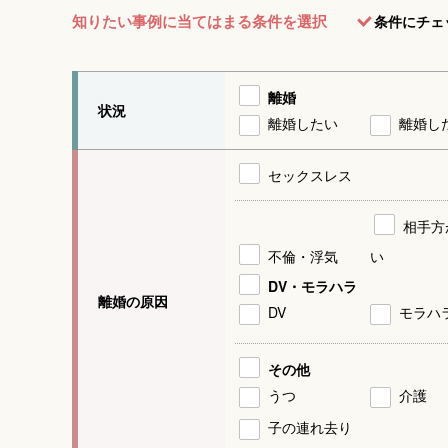
知りたい事例に当てはまる条件を選択
条件にチェ
離婚
状況
離婚したい
離婚し
セックスレス
相手方
不倫・浮気
い
DV・モラハラ
離婚の原因
DV
モラハ
その他
うつ
介護
子の連れ去り