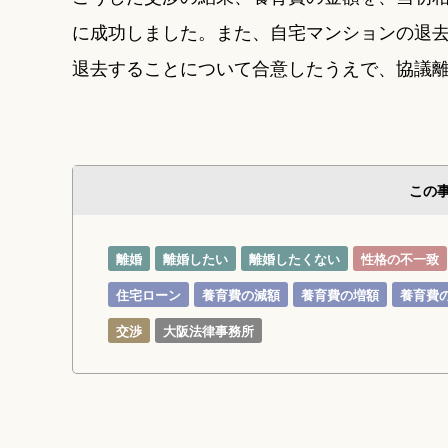
に成功しました。また、自宅マンションの退
退去することについて合意したうえで、協議
この
離婚
離婚したい
離婚したくない
性格の不一致
住宅ローン
養育費の減額
養育費の増額
養育費
交渉
大阪法律事務所