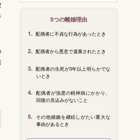
費
等
5つの離婚理由
1.
配偶者に不貞な行為があったとき
の
2.
配偶者から悪意で遺棄されたとき
居
3.
配偶者の生死が3年以上明らかでな
いとき
4.
配偶者が強度の精神病にかかり、
回復の見込みがないこと
5.
その他婚姻を継続しがたい重大な
事由があるとき