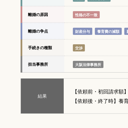
離婚の原因
性格の不一致
離婚の争点
財産分与
養育費の減額
手続きの種類
交渉
担当事務所
大阪法律事務所
【依頼前・初回請求額
結果
【依頼後・終了時】養