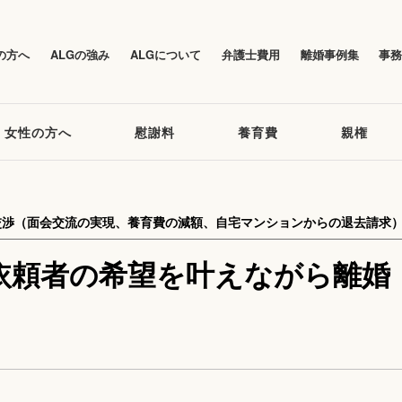
の方へ
ALGの強み
ALGについて
弁護士費用
離婚事例集
事
女性の方へ
慰謝料
養育費
親権
交渉（面会交流の実現、養育費の減額、自宅マンションからの退去請求
依頼者の希望を叶えながら離婚