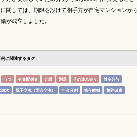
去に関しては、期限を設けて相手方が自宅マンションか
離婚が成立しました。
事例に関連するタグ
うつ
有責配偶者
介護
別居
子の連れ去り
財産分与
の請求
親子交流（面会交流）
年金分割
熟年離婚
婚約破棄