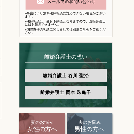
※事案により無料法律相談に対応できない場合がござい
ます。
※法律相談は、
受付予約後となりますので、
直接弁護士
にはお繋ぎできません。
※国際案件の相談に関しましては別途
こちら
をご覧くだ
さい。
離婚弁護士の想い
離婚弁護士
谷川 聖治
離婚弁護士
岡本 珠亀子
妻のお悩み
夫のお悩み
女性の方へ
男性の方へ