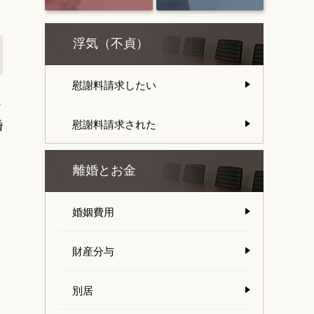
浮気（不貞）
慰謝料請求したい
こ
婚
慰謝料請求された
離婚とお金
婚姻費用
財産分与
別居