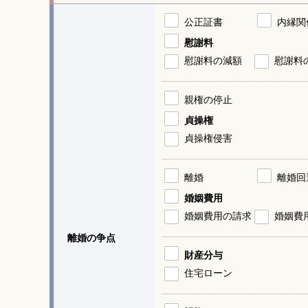
公正証書
内縁関
慰謝料
慰謝料の減額
慰謝料
親権の停止
貞操権
貞操権侵害
離婚
離婚回
婚姻費用
婚姻費用の請求
婚姻費
離婚の争点
財産分与
住宅ローン