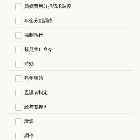
婚姻費用分担請求調停
年金分割調停
強制執行
接見禁止命令
時効
熟年離婚
監護者指定
給与差押え
訴訟
調停