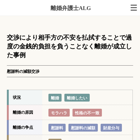
離婚弁護士ALG
交渉により相手方の不安を払拭することで過
度の金銭的負担を負うことなく離婚が成立し
た事例
慰謝料の減額交渉
状況
離婚
離婚したい
離婚の原因
モラハラ
性格の不一致
離婚の争点
慰謝料
慰謝料の減額
財産分与