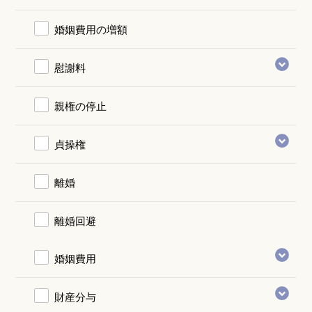
婚姻費用の増額
慰謝料
親権の停止
貞操権
離婚
離婚回避
婚姻費用
財産分与