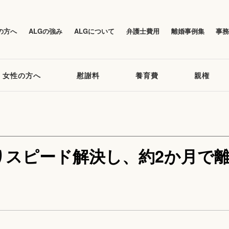
の方へ
ALGの強み
ALGについて
弁護士費用
離婚事例集
事
女性の方へ
慰謝料
養育費
親権
りスピード解決し、約2か月で