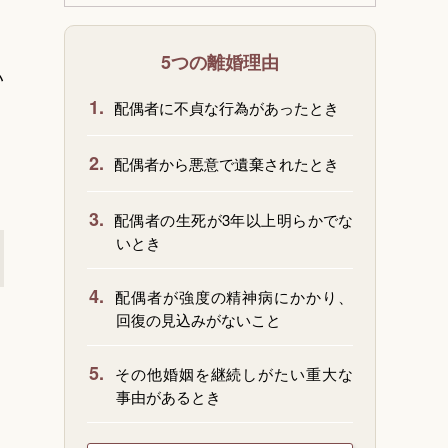
5つの離婚理由
い
1.
配偶者に不貞な行為があったとき
。
2.
配偶者から悪意で遺棄されたとき
3.
配偶者の生死が3年以上明らかでな
いとき
4.
配偶者が強度の精神病にかかり、
回復の見込みがないこと
5.
その他婚姻を継続しがたい重大な
事由があるとき