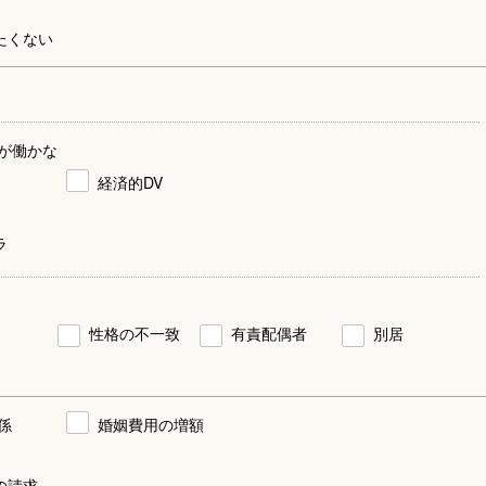
たくない
が働かな
経済的DV
ラ
性格の不一致
有責配偶者
別居
係
婚姻費用の増額
の請求