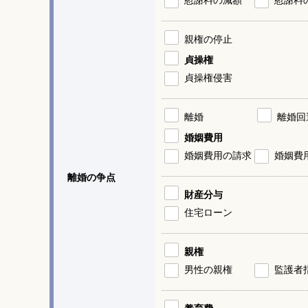
親権の停止
貞操権
貞操権侵害
離婚
離婚回
婚姻費用
婚姻費用の請求
婚姻費
離婚の争点
財産分与
住宅ローン
親権
男性の親権
監護者