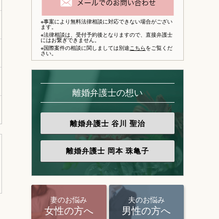
※事案により無料法律相談に対応できない場合がござい
ます。
※法律相談は、
受付予約後となりますので、
直接弁護士
にはお繋ぎできません。
※国際案件の相談に関しましては別途
こちら
をご覧くだ
さい。
離婚弁護士の想い
離婚弁護士
谷川 聖治
離婚弁護士
岡本 珠亀子
妻のお悩み
夫のお悩み
女性の方へ
男性の方へ