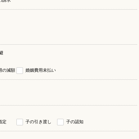
避
用の減額
婚姻費用未払い
指定
子の引き渡し
子の認知