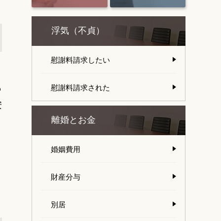
浮気（不貞）
慰謝料請求したい
も
慰謝料請求された
安
離婚とお金
婚姻費用
財産分与
別居