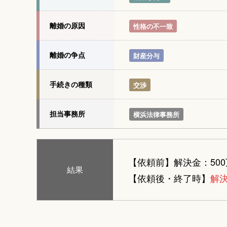
離婚の原因
性格の不一致
離婚の争点
財産分与
手続きの種類
交渉
担当事務所
横浜法律事務所
【依頼前】
解決金：50
結果
【依頼後・終了時】
解決