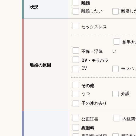
離婚
状況
離婚したい
離婚し
セックスレス
相手方
不倫・浮気
い
DV・モラハラ
離婚の原因
DV
モラハ
その他
うつ
介護
子の連れ去り
公正証書
内縁関
慰謝料
慰謝料の減額
慰謝料