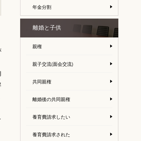
年金分割
離婚と子供
親権
が
親子交流(面会交流)
期
共同親権
解
ま
離婚後の共同親権
養育費請求したい
を
養育費請求された