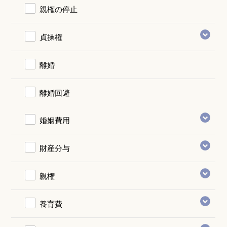
親権の停止
貞操権
離婚
離婚回避
婚姻費用
財産分与
親権
養育費