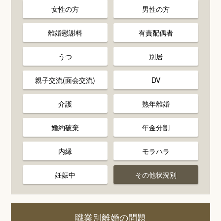
女性の方
男性の方
離婚慰謝料
有責配偶者
うつ
別居
親子交流(面会交流)
DV
介護
熟年離婚
婚約破棄
年金分割
内縁
モラハラ
妊娠中
その他状況別
職業別離婚の問題