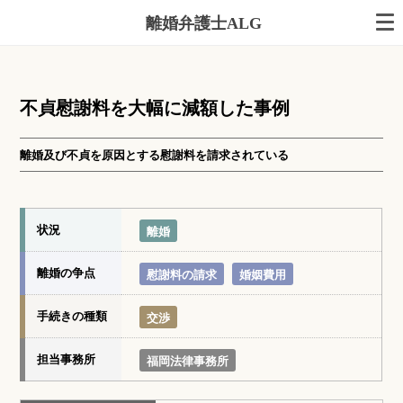
離婚弁護士ALG
不貞慰謝料を大幅に減額した事例
離婚及び不貞を原因とする慰謝料を請求されている
状況
離婚
離婚の争点
慰謝料の請求
婚姻費用
手続きの種類
交渉
担当事務所
福岡法律事務所