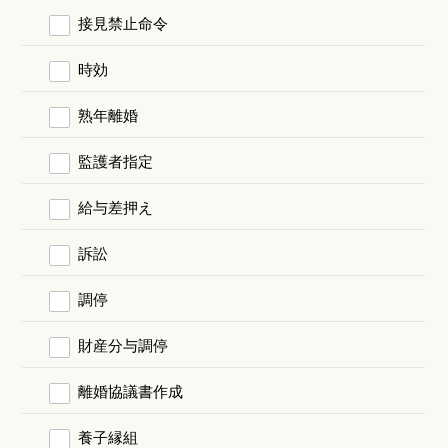
接見禁止命令
時効
熟年離婚
監護者指定
給与差押え
訴訟
調停
財産分与調停
離婚協議書作成
養子縁組