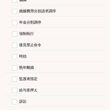
婚姻費用分担請求調停
年金分割調停
強制執行
接見禁止命令
時効
熟年離婚
監護者指定
給与差押え
訴訟