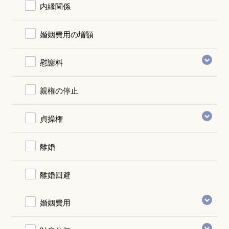
内縁関係
婚姻費用の増額
慰謝料
親権の停止
貞操権
離婚
離婚回避
婚姻費用