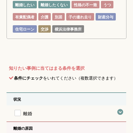
離婚したい
離婚したくない
性格の不一致
うつ
有責配偶者
介護
別居
子の連れ去り
財産分与
住宅ローン
交渉
横浜法律事務所
知りたい事例に当てはまる条件を選択
条件にチェック
をいれてください（複数選択できます）
状況
離婚
離婚の原因