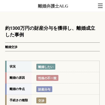
離婚弁護士ALG
約1300万円の財産分与を獲得し、離婚成立
した事例
離婚交渉
状況
離婚したい
離婚の原因
性格の不一致
離婚の争点
財産分与
手続きの種類
交渉