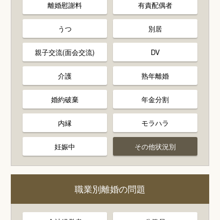
離婚慰謝料
有責配偶者
うつ
別居
親子交流(面会交流)
DV
介護
熟年離婚
婚約破棄
年金分割
内縁
モラハラ
妊娠中
その他状況別
職業別離婚の問題