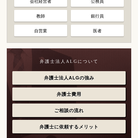
会社経営者
公務員
教師
銀行員
自営業
医者
弁護士法人ALGについて
弁護士法人ALGの強み
弁護士費用
ご相談の流れ
弁護士に依頼するメリット