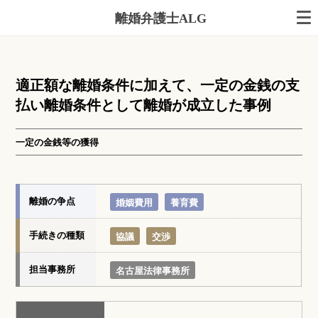
離婚弁護士ALG
適正額な離婚条件に加えて、一定の金銭の支
払い離婚条件として離婚が成立した事例
一定の金銭等の獲得
離婚の争点
婚姻費用
養育費
手続きの種類
協議
交渉
担当事務所
名古屋法律事務所