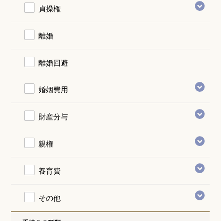
貞操権
離婚
離婚回避
婚姻費用
財産分与
親権
養育費
その他