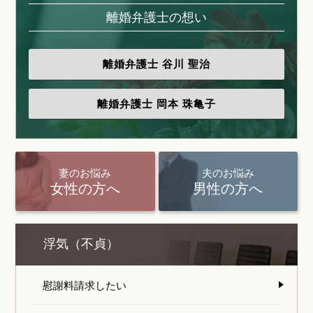
離婚弁護士の想い
離婚弁護士
谷川 聖治
離婚弁護士
岡本 珠亀子
妻のお悩み
夫のお悩み
女性の方へ
男性の方へ
浮気（不貞）
慰謝料請求したい