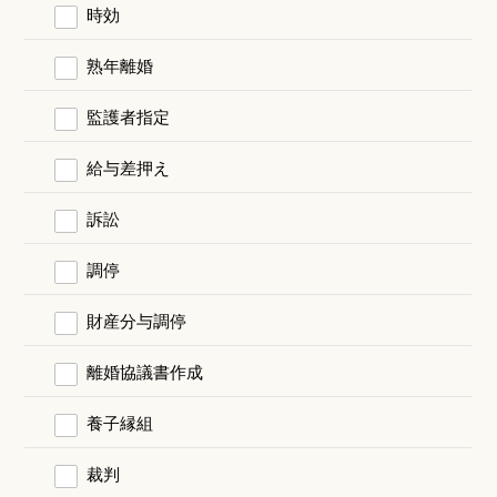
時効
熟年離婚
監護者指定
給与差押え
訴訟
調停
財産分与調停
離婚協議書作成
養子縁組
裁判