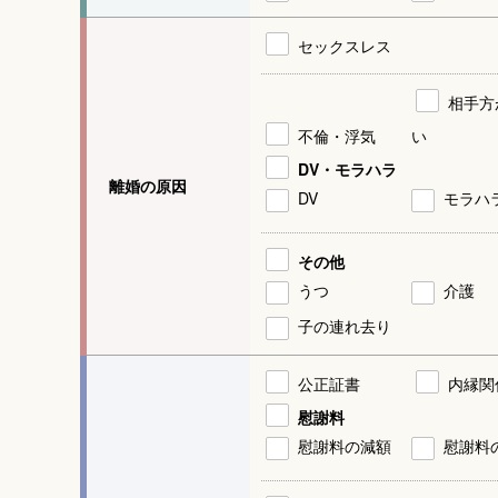
セックスレス
相手方
不倫・浮気
い
DV・モラハラ
離婚の原因
DV
モラハ
その他
うつ
介護
子の連れ去り
公正証書
内縁関
慰謝料
慰謝料の減額
慰謝料