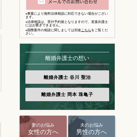
※事案により無料法律相談に対応できない場合がござい
ます。
※法律相談は、
受付予約後となりますので、
直接弁護士
にはお繋ぎできません。
※国際案件の相談に関しましては別途
こちら
をご覧くだ
さい。
離婚弁護士の想い
離婚弁護士
谷川 聖治
離婚弁護士
岡本 珠亀子
妻のお悩み
夫のお悩み
女性の方へ
男性の方へ