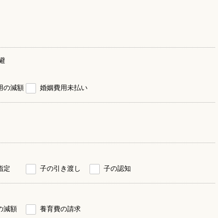
避
用の減額
婚姻費用未払い
指定
子の引き渡し
子の認知
の減額
養育費の請求