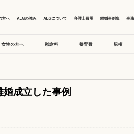
の方へ
ALGの強み
ALGについて
弁護士費用
離婚事例集
事
女性の方へ
慰謝料
養育費
親権
離婚成立した事例