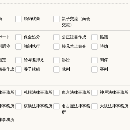
婚
婚約破棄
親子交流（面会
交流）
ポート
保全処分
公正証書作成
協議
割調停
強制執行
接見禁止命令
時効
指定
給与差押え
訴訟
調停
議書作成
養子縁組
裁判
審判
律事務所
札幌法律事務所
東京法律事務所
神戸法律事務所
律事務所
横浜法律事務所
名古屋法律事務
大阪法律事務所
所
律事務所