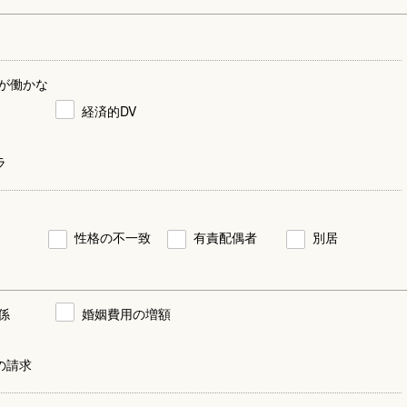
が働かな
経済的DV
ラ
性格の不一致
有責配偶者
別居
係
婚姻費用の増額
の請求