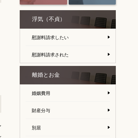
浮気（不貞）
慰謝料請求したい
慰謝料請求された
離婚とお金
婚姻費用
財産分与
見
別居
れ