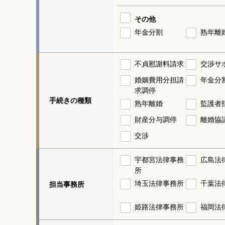
その他
年金分割
熟年離
不貞慰謝料請求
交渉サ
婚姻費用分担請
年金分
求調停
手続きの種類
熟年離婚
監護者
財産分与調停
離婚協
交渉
宇都宮法律事務
広島法
所
埼玉法律事務所
千葉法
担当事務所
姫路法律事務所
福岡法