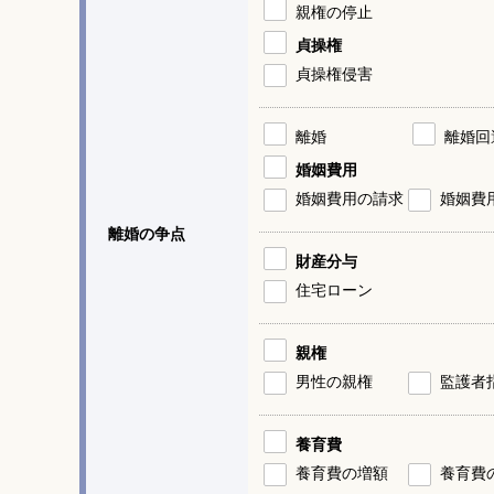
親権の停止
貞操権
貞操権侵害
離婚
離婚回
婚姻費用
婚姻費用の請求
婚姻費
離婚の争点
財産分与
住宅ローン
親権
男性の親権
監護者
養育費
養育費の増額
養育費