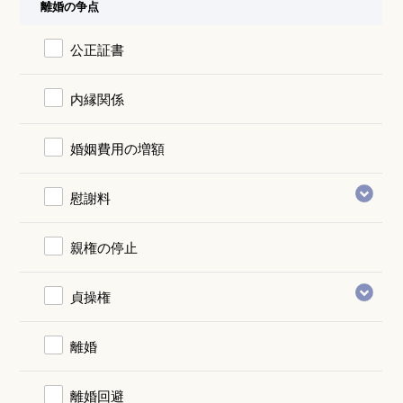
離婚の争点
公正証書
内縁関係
婚姻費用の増額
慰謝料
親権の停止
貞操権
離婚
離婚回避