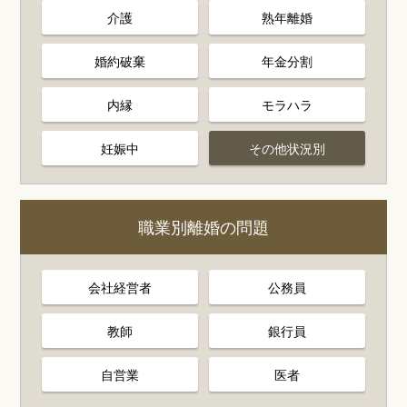
介護
熟年離婚
婚約破棄
年金分割
内縁
モラハラ
妊娠中
その他状況別
職業別離婚の問題
会社経営者
公務員
教師
銀行員
自営業
医者