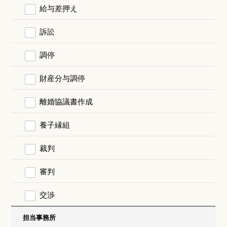
給与差押え
訴訟
調停
財産分与調停
離婚協議書作成
養子縁組
裁判
審判
交渉
担当事務所