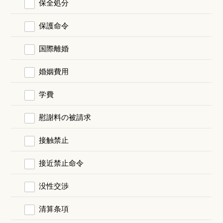
保全処分
保護命令
国際離婚
婚姻費用
学費
慰謝料の被請求
接触禁止
接近禁止命令
没性交渉
清算条項