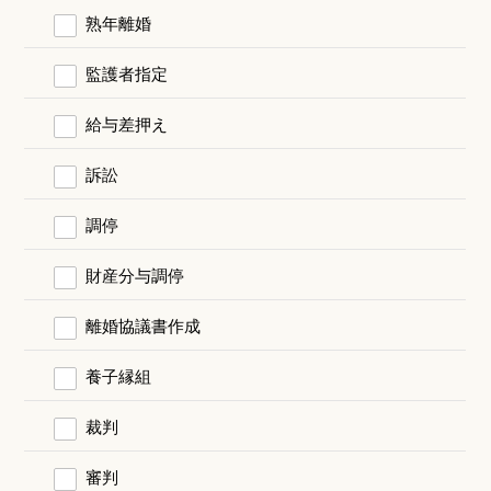
熟年離婚
監護者指定
給与差押え
訴訟
調停
財産分与調停
離婚協議書作成
養子縁組
裁判
審判