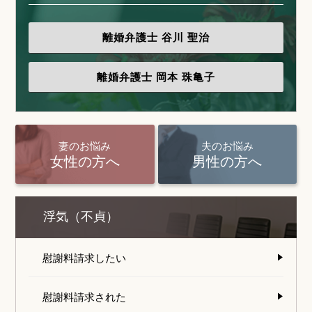
離婚弁護士
谷川 聖治
離婚弁護士
岡本 珠亀子
妻のお悩み
夫のお悩み
女性の方へ
男性の方へ
浮気（不貞）
慰謝料請求したい
慰謝料請求された