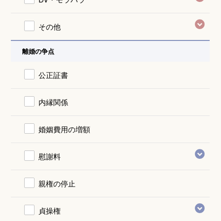
その他
離婚の争点
公正証書
内縁関係
婚姻費用の増額
慰謝料
親権の停止
貞操権