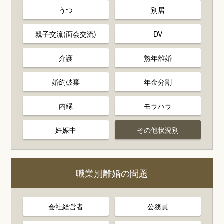
うつ
別居
親子交流(面会交流)
DV
介護
熟年離婚
婚約破棄
年金分割
内縁
モラハラ
妊娠中
その他状況別
職業別離婚の問題
会社経営者
公務員