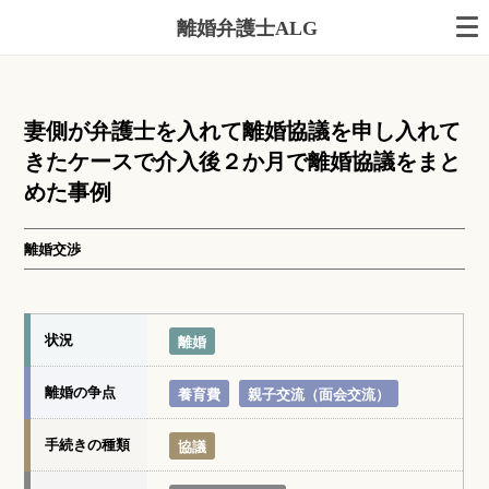
離婚弁護士ALG
妻側が弁護士を入れて離婚協議を申し入れて
きたケースで介入後２か月で離婚協議をまと
めた事例
離婚交渉
状況
離婚
離婚の争点
養育費
親子交流（面会交流）
手続きの種類
協議