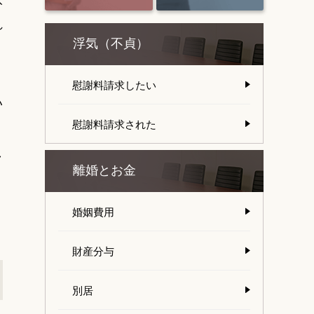
れ
浮気（不貞）
慰謝料請求したい
い
慰謝料請求された
し
離婚とお金
婚姻費用
財産分与
別居