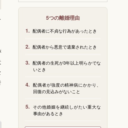
5つの離婚理由
そ
1.
配偶者に不貞な行為があったとき
2.
配偶者から悪意で遺棄されたとき
が
意
3.
配偶者の生死が3年以上明らかでな
いとき
な
者
4.
配偶者が強度の精神病にかかり、
回復の見込みがないこと
5.
その他婚姻を継続しがたい重大な
事由があるとき