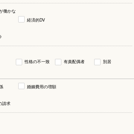
が働かな
経済的DV
ラ
性格の不一致
有責配偶者
別居
係
婚姻費用の増額
の請求