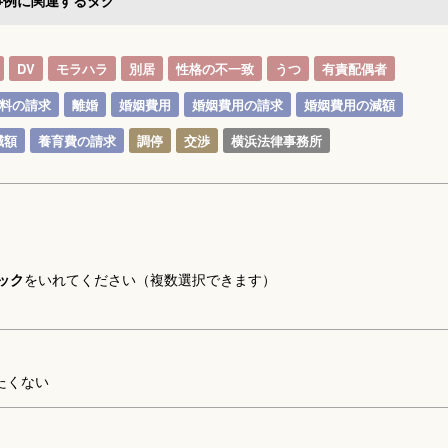
事例に関連するタグ
DV
モラハラ
別居
性格の不一致
うつ
有責配偶者
料の請求
離婚
婚姻費用
婚姻費用の請求
婚姻費用の減額
減額
養育費の請求
調停
交渉
横浜法律事務所
ック
をいれてください（複数選択できます）
たくない