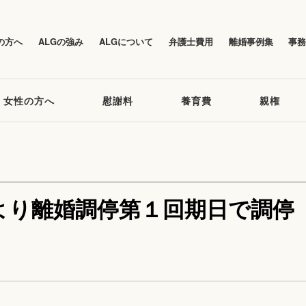
の方へ
ALGの強み
ALGについて
弁護士費用
離婚事例集
事
女性の方へ
慰謝料
養育費
親権
より離婚調停第１回期日で調停