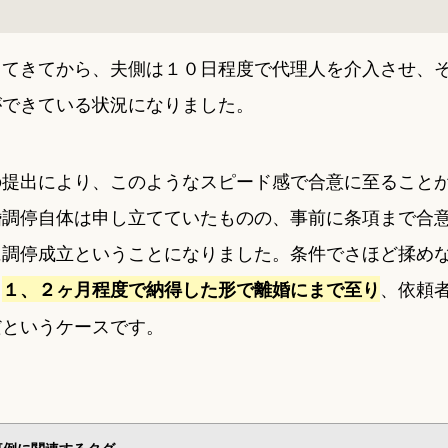
してきてから、夫側は１０日程度で代理人を介入させ、
ができている状況になりました。
の提出により、このようなスピード感で合意に至ること
婚調停自体は申し立てていたものの、事前に条項まで合
に調停成立ということになりました。条件でさほど揉め
、
、依頼
１、２ヶ月程度で納得した形で離婚にまで至り
だというケースです。