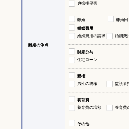
貞操権侵害
離婚
離婚回
婚姻費用
婚姻費用の請求
婚姻費
離婚の争点
財産分与
住宅ローン
親権
男性の親権
監護者
養育費
養育費の増額
養育費
その他