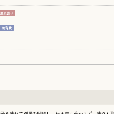
連れ去り
養育費
が子を連れて別居を開始し、行き先も分からず、連絡も