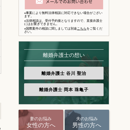
※事案により無料法律相談に対応できない場合がござい
ます。
※法律相談は、
受付予約後となりますので、
直接弁護士
にはお繋ぎできません。
※国際案件の相談に関しましては別途
こちら
をご覧くだ
さい。
離婚弁護士の想い
離婚弁護士
谷川 聖治
離婚弁護士
岡本 珠亀子
妻のお悩み
夫のお悩み
女性の方へ
男性の方へ
取