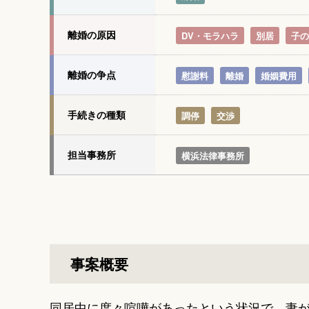
離婚の原因
DV・モラハラ
別居
子の
離婚の争点
慰謝料
離婚
婚姻費用
手続きの種類
調停
交渉
担当事務所
横浜法律事務所
事案概要
同居中に度々喧嘩があったという状況で、妻