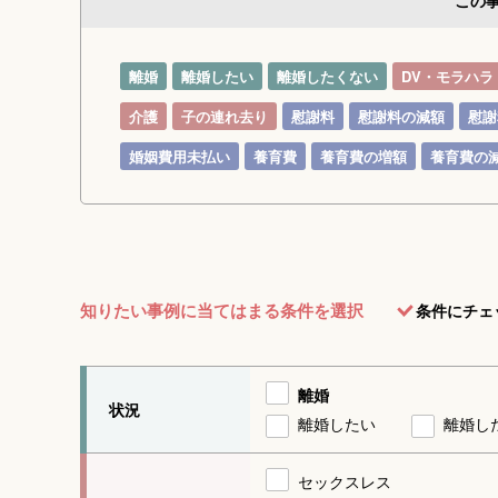
この
離婚
離婚したい
離婚したくない
DV・モラハラ
介護
子の連れ去り
慰謝料
慰謝料の減額
慰謝
婚姻費用未払い
養育費
養育費の増額
養育費の
知りたい事例に当てはまる条件を選択
条件にチェ
離婚
状況
離婚したい
離婚し
セックスレス