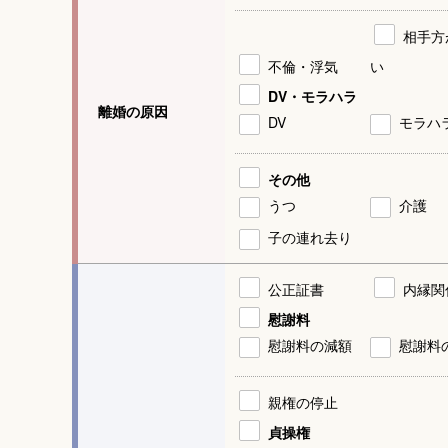
相手方
不倫・浮気
い
DV・モラハラ
離婚の原因
DV
モラハ
その他
うつ
介護
子の連れ去り
公正証書
内縁関
慰謝料
慰謝料の減額
慰謝料
親権の停止
貞操権