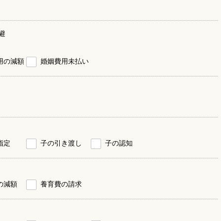
避
用の減額
婚姻費用未払い
指定
子の引き渡し
子の認知
の減額
養育費の請求