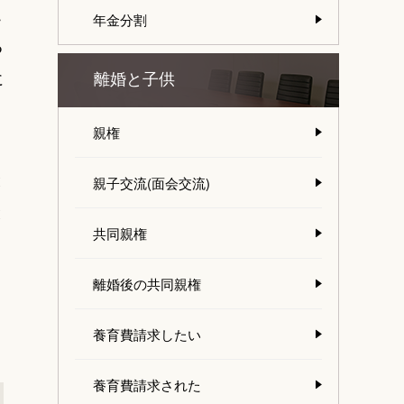
こ
年金分割
る
に
離婚と子供
親権
と
親子交流(面会交流)
と
共同親権
、
離婚後の共同親権
養育費請求したい
養育費請求された