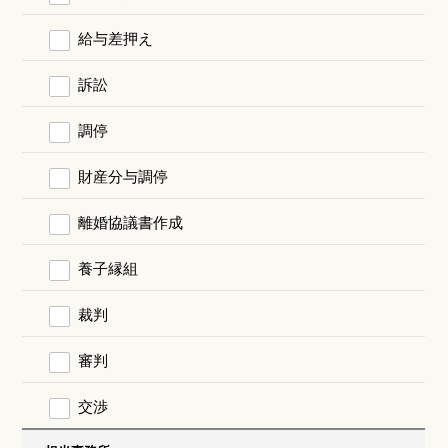
給与差押え
訴訟
調停
財産分与調停
離婚協議書作成
養子縁組
裁判
審判
交渉