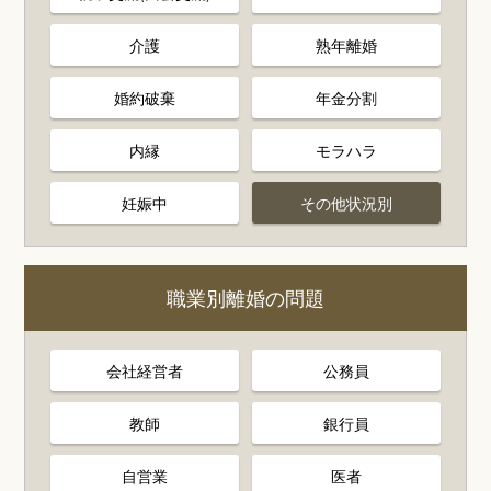
介護
熟年離婚
婚約破棄
年金分割
内縁
モラハラ
妊娠中
その他状況別
職業別離婚の問題
会社経営者
公務員
教師
銀行員
自営業
医者