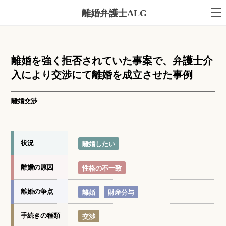
離婚弁護士ALG
離婚を強く拒否されていた事案で、弁護士介
入により交渉にて離婚を成立させた事例
離婚交渉
状況
離婚したい
離婚の原因
性格の不一致
離婚の争点
離婚
財産分与
手続きの種類
交渉