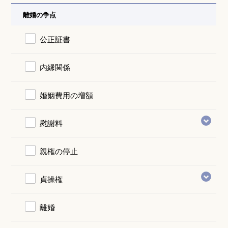
離婚の争点
公正証書
内縁関係
婚姻費用の増額
慰謝料
親権の停止
貞操権
離婚