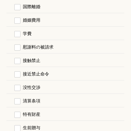
国際離婚
婚姻費用
学費
慰謝料の被請求
接触禁止
接近禁止命令
没性交渉
清算条項
特有財産
生前贈与