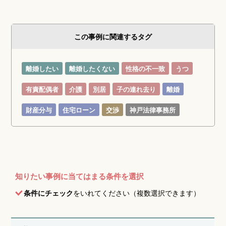
この事例に関連するタグ
離婚したい
離婚したくない
性格の不一致
うつ
有責配偶者
介護
別居
子の連れ去り
離婚
財産分与
住宅ローン
交渉
神戸法律事務所
知りたい事例に当てはまる条件を選択
条件にチェック
をいれてください（複数選択できます）