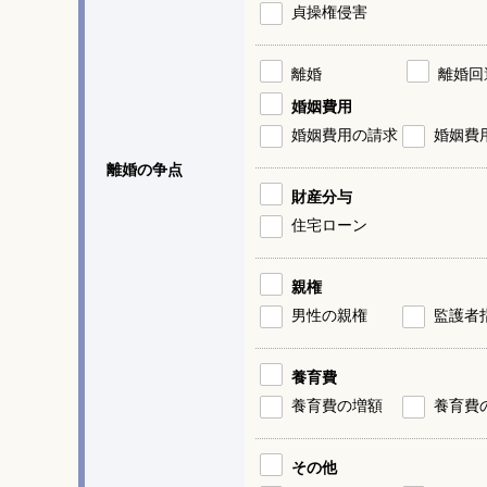
貞操権侵害
離婚
離婚回
婚姻費用
婚姻費用の請求
婚姻費
離婚の争点
財産分与
住宅ローン
親権
男性の親権
監護者
養育費
養育費の増額
養育費
その他