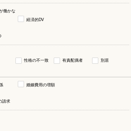
が働かな
経済的DV
ラ
性格の不一致
有責配偶者
別居
係
婚姻費用の増額
の請求