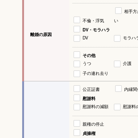
相手方
不倫・浮気
い
DV・モラハラ
離婚の原因
DV
モラハ
その他
うつ
介護
子の連れ去り
公正証書
内縁関
慰謝料
慰謝料の減額
慰謝料
親権の停止
貞操権