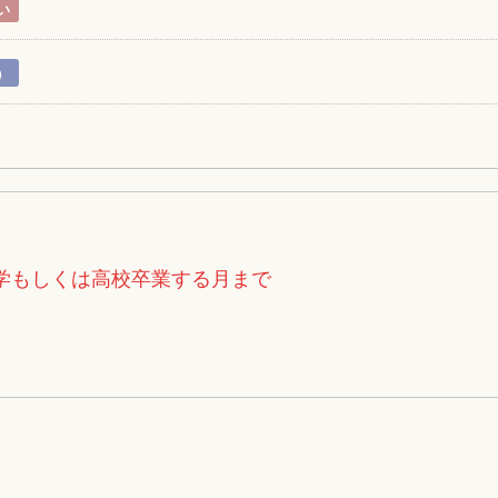
い
）
大学もしくは高校卒業する月まで