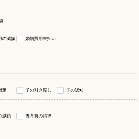
避
用の減額
婚姻費用未払い
指定
子の引き渡し
子の認知
の減額
養育費の請求