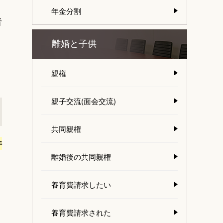
う
年金分割
者
離婚と子供
親権
親子交流(面会交流)
共同親権
件
離婚後の共同親権
、
養育費請求したい
養育費請求された