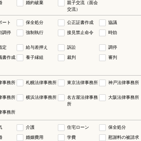
婚
婚約破棄
親子交流（面会
交流）
ポート
保全処分
公正証書作成
協議
割調停
強制執行
接見禁止命令
時効
指定
給与差押え
訴訟
調停
議書作成
養子縁組
裁判
審判
律事務所
札幌法律事務所
東京法律事務所
神戸法律事務所
律事務所
横浜法律事務所
名古屋法律事務
大阪法律事務所
所
律事務所
気
介護
住宅ローン
保全処分
婚
婚姻費用
学費
慰謝料の被請求