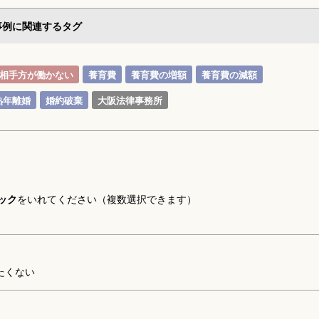
事例に関連するタグ
相手方が働かない
養育費
養育費の増額
養育費の減額
熟年離婚
婚約破棄
大阪法律事務所
ック
をいれてください（複数選択できます）
たくない