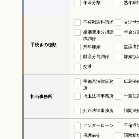
年金分割
熟年離
不貞慰謝料請求
交渉サ
婚姻費用分担請
年金分
求調停
手続きの種類
熟年離婚
監護者
財産分与調停
離婚協
交渉
宇都宮法律事務
広島法
所
埼玉法律事務所
千葉法
担当事務所
姫路法律事務所
福岡法
アンダーローン
不倫浮
保護命令
国際離