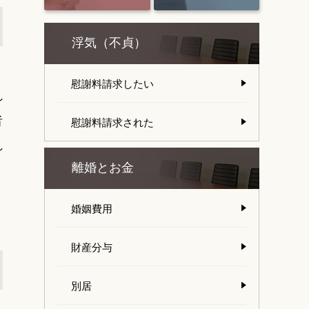
浮気（不貞）
慰謝料請求したい
れ
者
慰謝料請求された
れ
離婚とお金
婚姻費用
財産分与
別居