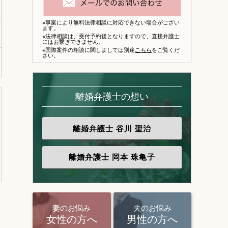
※事案により無料法律相談に対応できない場合がござい
ます。
※法律相談は、
受付予約後となりますので、
直接弁護士
にはお繋ぎできません。
※国際案件の相談に関しましては別途
こちら
をご覧くだ
さい。
離婚弁護士の想い
離婚弁護士
谷川 聖治
離婚弁護士
岡本 珠亀子
妻のお悩み
夫のお悩み
女性の方へ
男性の方へ