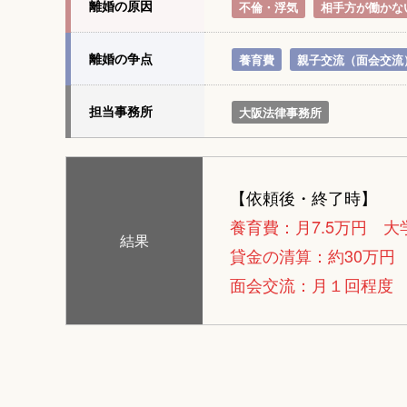
離婚の原因
不倫・浮気
相手方が働かな
離婚の争点
養育費
親子交流（面会交流
担当事務所
大阪法律事務所
【依頼後・終了時】
養育費：月7.5万円 
結果
貸金の清算：約30万円
面会交流：月１回程度