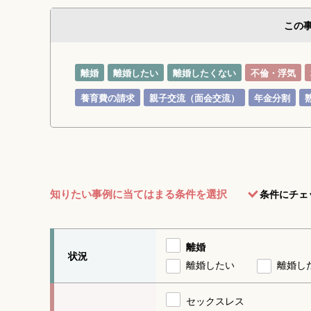
この
離婚
離婚したい
離婚したくない
不倫・浮気
養育費の請求
親子交流（面会交流）
年金分割
知りたい事例に当てはまる条件を選択
条件にチェ
離婚
状況
離婚したい
離婚し
セックスレス