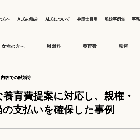
の方へ
ALGの強み
ALGについて
弁護士費用
離婚事例集
事
女性の方へ
慰謝料
養育費
親権
た内容での離婚等
な養育費提案に対応し、親権・
当の支払いを確保した事例