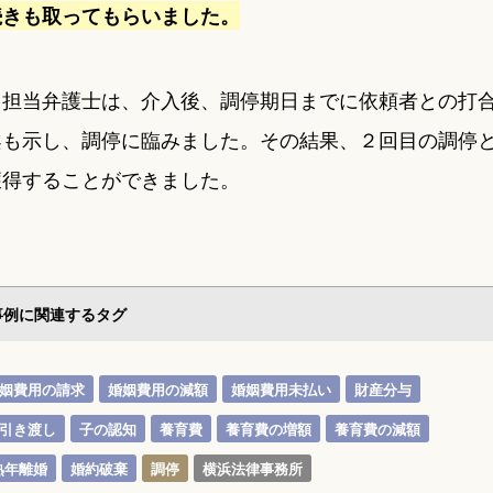
続きも取ってもらいました。
、担当弁護士は、介入後、調停期日までに依頼者との打
案も示し、調停に臨みました。その結果、２回目の調停
獲得することができました。
事例に関連するタグ
姻費用の請求
婚姻費用の減額
婚姻費用未払い
財産分与
引き渡し
子の認知
養育費
養育費の増額
養育費の減額
熟年離婚
婚約破棄
調停
横浜法律事務所