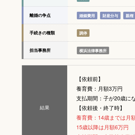
離婚の争点
婚姻費用
財産分与
親権
手続きの種類
調停
担当事務所
横浜法律事務所
【依頼前】
養育費：月額3万円
支払期間：子が20歳に
【依頼後・終了時】
結果
養育費：14歳までは月
15歳以降は月額6万円