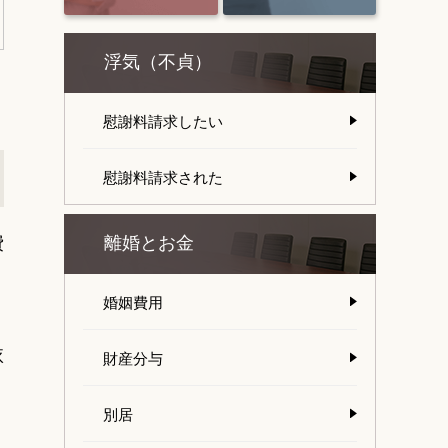
浮気（不貞）
慰謝料請求したい
慰謝料請求された
費
離婚とお金
婚姻費用
依
財産分与
別居