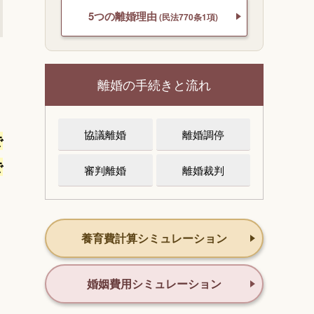
5つの離婚理由
(民法770条1項)
離婚の手続きと流れ
協議離婚
離婚調停
で
で
審判離婚
離婚裁判
養育費計算シミュレーション
婚姻費用シミュレーション