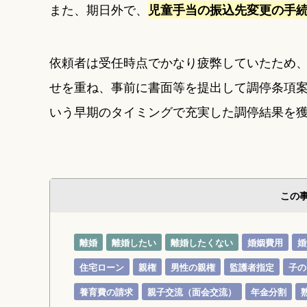
また、期日外で、
児童手当の振込先変更の手
依頼者は受任時点でかなり疲弊していたため
せを重ね、事前に書面等を提出して調停条項
いう早期のタイミングで充実した調停結果を
この
離婚
離婚したい
離婚したくない
婚姻費用
婚
住宅ローン
親権
男性の親権
監護者指定
子の
養育費の請求
親子交流（面会交流）
年金分割