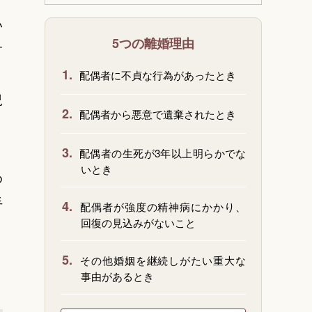
い
5つの離婚理由
す
1.
配偶者に不貞な行為があったとき
児
2.
配偶者から悪意で遺棄されたとき
3.
配偶者の生死が3年以上明らかでな
いとき
め
手
4.
配偶者が強度の精神病にかかり、
回復の見込みがないこと
5.
その他婚姻を継続しがたい重大な
事由があるとき