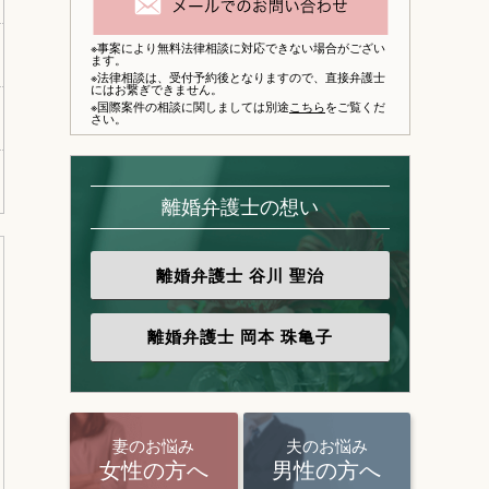
※事案により無料法律相談に対応できない場合がござい
ます。
※法律相談は、
受付予約後となりますので、
直接弁護士
にはお繋ぎできません。
※国際案件の相談に関しましては別途
こちら
をご覧くだ
さい。
離婚弁護士の想い
離婚弁護士
谷川 聖治
離婚弁護士
岡本 珠亀子
妻のお悩み
夫のお悩み
女性の方へ
男性の方へ