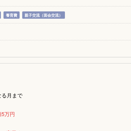
養育費
親子交流（面会交流）
なる月まで
額5万円