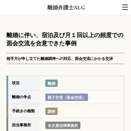
離婚弁護士ALG
離婚に伴い、宿泊及び月１回以上の頻度での
面会交流を合意できた事例
相手方が申し立てた離婚調停への対応、面会交流にかかる交渉
状況
離婚
離婚の争点
親子交流（面会交流）
手続きの種類
調停
担当事務所
名古屋法律事務所