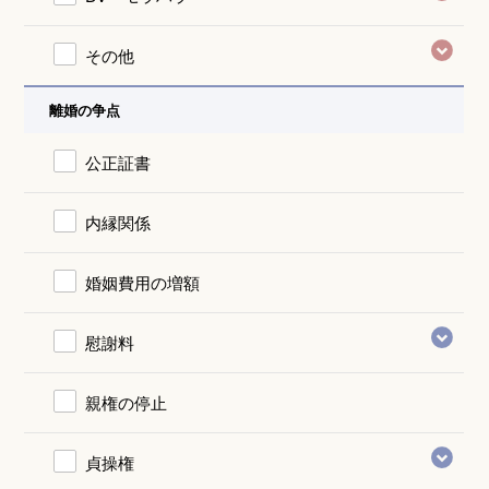
その他
離婚の争点
公正証書
内縁関係
婚姻費用の増額
慰謝料
親権の停止
貞操権