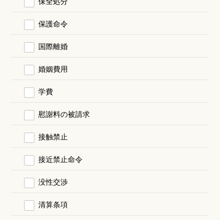
保全処分
保護命令
国際離婚
婚姻費用
学費
慰謝料の被請求
接触禁止
接近禁止命令
没性交渉
清算条項