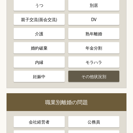
うつ
別居
親子交流(面会交流)
DV
介護
熟年離婚
婚約破棄
年金分割
内縁
モラハラ
妊娠中
その他状況別
職業別離婚の問題
会社経営者
公務員