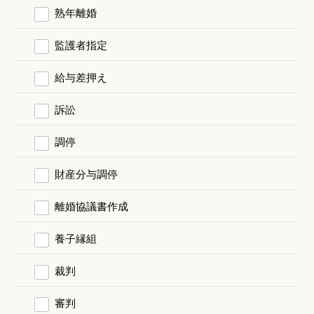
熟年離婚
監護者指定
給与差押え
訴訟
調停
財産分与調停
離婚協議書作成
養子縁組
裁判
審判