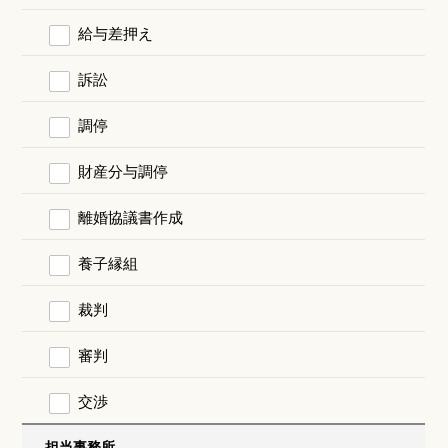
給与差押え
訴訟
調停
財産分与調停
離婚協議書作成
養子縁組
裁判
審判
交渉
担当事務所