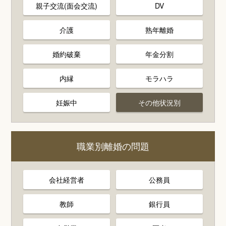
親子交流(面会交流)
DV
介護
熟年離婚
婚約破棄
年金分割
内縁
モラハラ
妊娠中
その他状況別
職業別離婚の問題
会社経営者
公務員
教師
銀行員