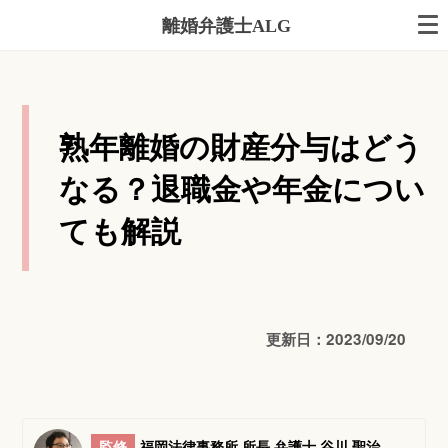
離婚弁護士ALG
熟年離婚の財産分与はどう
なる？退職金や年金につい
ても解説
更新日：2023/09/20
監修
福岡法律事務所 所長 弁護士 谷川 聖治