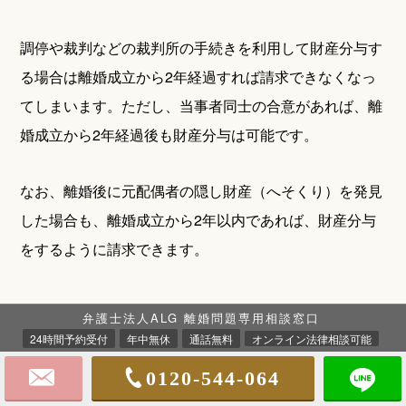
調停や裁判などの裁判所の手続きを利用して財産分与す
る場合は離婚成立から2年経過すれば請求できなくなっ
てしまいます。ただし、当事者同士の合意があれば、離
婚成立から2年経過後も財産分与は可能です。
なお、離婚後に元配偶者の隠し財産（へそくり）を発見
した場合も、離婚成立から2年以内であれば、財産分与
をするように請求できます。
弁護士法人ALG 離婚問題専用相談窓口
24時間予約受付
年中無休
通話無料
オンライン法律相談可能
弁護士に依頼した結果、約3ヶ月で離
0120-544-064
婚成立かつ800万円の財産分与を獲得