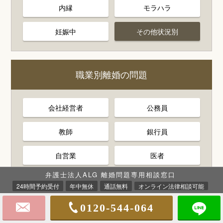
内縁
モラハラ
妊娠中
その他状況別
職業別離婚の問題
会社経営者
公務員
教師
銀行員
自営業
医者
弁護士法人ALG 離婚問題専用相談窓口
24時間予約受付
年中無休
通話無料
オンライン法律相談可能
0120-544-064
弁護士法人ALGについて