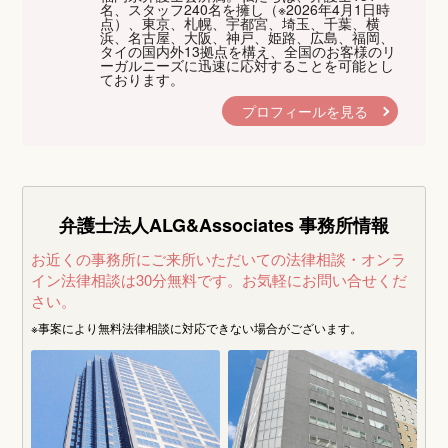
名、スタッフ240名を擁し（※2026年4月1日時
点）、東京、札幌、宇都宮、埼玉、千葉、横
浜、名古屋、大阪、神戸、姫路、広島、福岡、
タイの国内外13拠点を構え、全国のお客様のリ
ーガルニーズに迅速に応対することを可能とし
ております。
プロフィールを見る
弁護士法人ALG&Associates
事務所情報
お近くの事務所にご来所いただいての法律相談・オンラ
イン法律相談は30分無料です。
お気軽にお問い合せくだ
さい。
※事案により無料法律相談に
対応できない場合がございます。