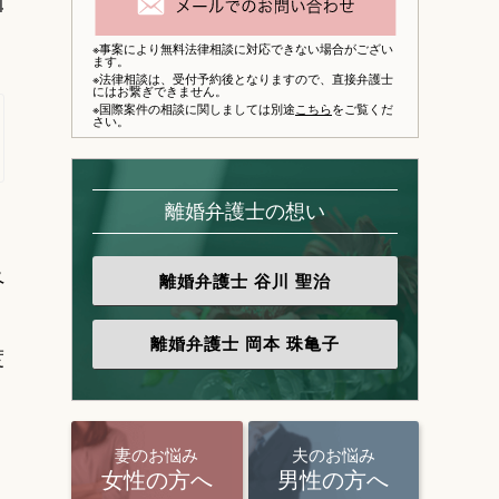
4
※事案により無料法律相談に対応できない場合がござい
ます。
※法律相談は、
受付予約後となりますので、
直接弁護士
にはお繋ぎできません。
※国際案件の相談に関しましては別途
こちら
をご覧くだ
さい。
離婚弁護士の想い
ペ
離婚弁護士
谷川 聖治
離婚弁護士
岡本 珠亀子
度
妻のお悩み
夫のお悩み
。
女性の方へ
男性の方へ