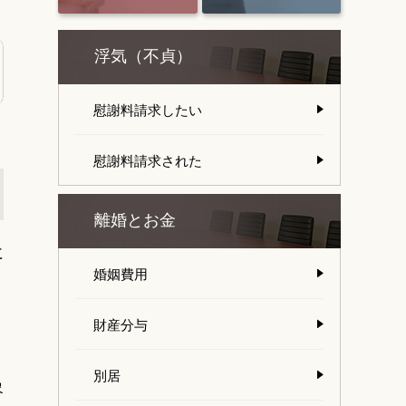
浮気（不貞）
慰謝料請求したい
慰謝料請求された
離婚とお金
に
婚姻費用
。
財産分与
別居
象