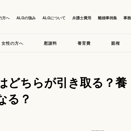
の方へ
ALGの強み
ALGについて
弁護士費用
離婚事例集
事
女性の方へ
慰謝料
養育費
親権
はどちらが引き取る？養
なる？