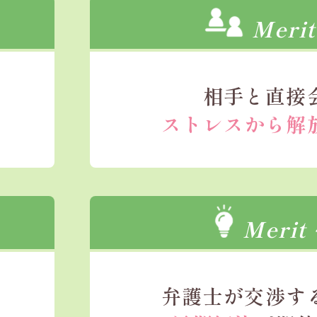
Merit
相手と直接
ストレスから解
Merit
弁護士が
交渉す