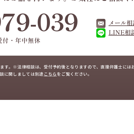
979-039
メール相
LINE
受付・年中無休
ます。
※法律相談は、受付予約後となりますので、
直接弁護士には
談に関しましては
別途
こちら
を
ご覧ください。