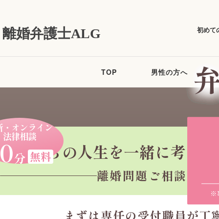
初めて
離婚弁護士ALG
TOP
男性の方へ
所・オンライン
法律相談
0
これからの人生を
一緒に考えて
無料
分
離婚問題ご相談受付
※
まずは専任の受付職員が
丁