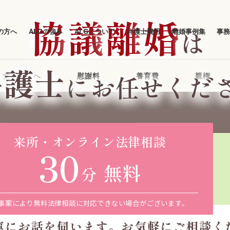
協
議
離
婚
は
の方へ
ALGの強み
ALGについて
弁護士費用
離婚事例集
事
弁護士
にお任せくだ
女性の方へ
慰謝料
養育費
親権
来所・オンライン
法律相談
30
いきましょう
無料
分
事案により無料法律相談に
対応できない場合がございます。
寧にお話を伺います。
お気軽にご相談く