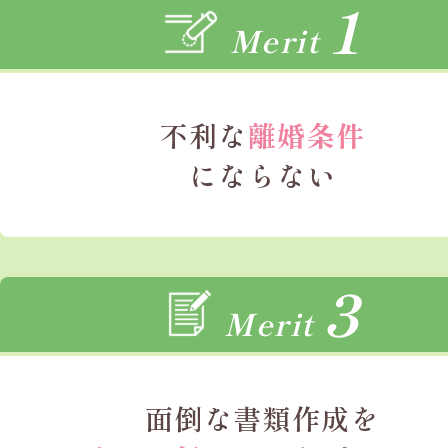
1
Merit
不利な
離婚条件
にならない
3
Merit
面倒な書類作成を