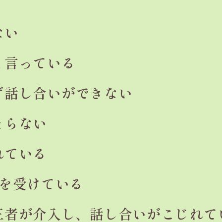
ない
と
言っている
ず
話し合いができない
まらない
れている
Vを受けている
三者が介入し、
話し合いがこじれて