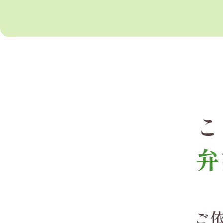
こ
弁
ご