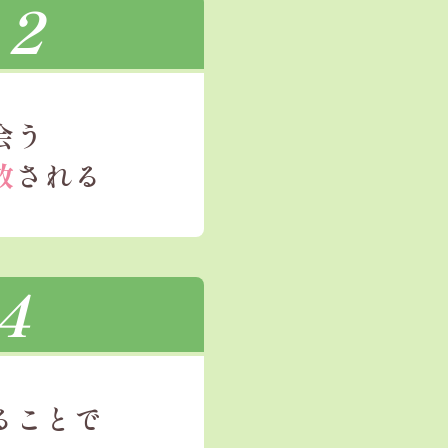
2
会う
放
される
4
ることで