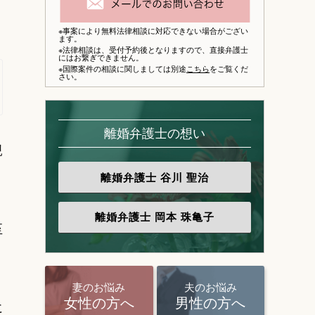
※事案により無料法律相談に対応できない場合がござい
ます。
※法律相談は、
受付予約後となりますので、
直接弁護士
にはお繋ぎできません。
※国際案件の相談に関しましては別途
こちら
をご覧くだ
さい。
離婚弁護士の想い
親
離婚弁護士
谷川 聖治
離婚弁護士
岡本 珠亀子
至
妻のお悩み
夫のお悩み
女性の方へ
男性の方へ
に